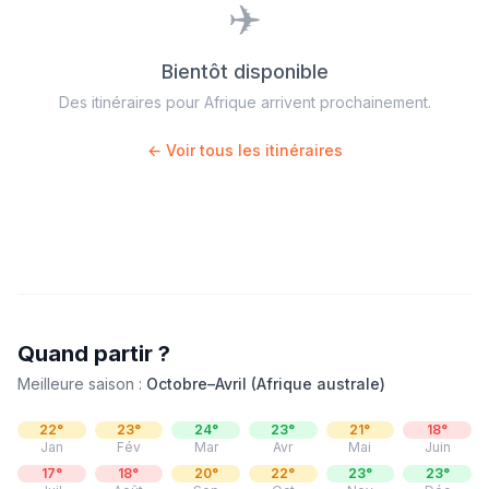
✈️
Bientôt disponible
Des itinéraires pour
Afrique
arrivent prochainement.
← Voir tous les itinéraires
Quand partir ?
Meilleure saison :
Octobre–Avril (Afrique australe)
22
°
23
°
24
°
23
°
21
°
18
°
Jan
Fév
Mar
Avr
Mai
Juin
17
°
18
°
20
°
22
°
23
°
23
°