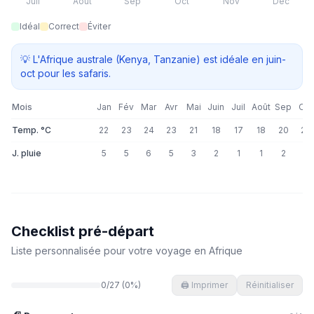
Juil
Août
Sep
Oct
Nov
Déc
Idéal
Correct
Éviter
💡
L'Afrique australe (Kenya, Tanzanie) est idéale en juin-
oct pour les safaris.
Mois
Jan
Fév
Mar
Avr
Mai
Juin
Juil
Août
Sep
Oct
Temp. °C
22
23
24
23
21
18
17
18
20
22
J. pluie
5
5
6
5
3
2
1
1
2
4
Checklist pré-départ
Liste personnalisée pour votre voyage en
Afrique
0
/
27
(
0
%)
🖨️ Imprimer
Réinitialiser