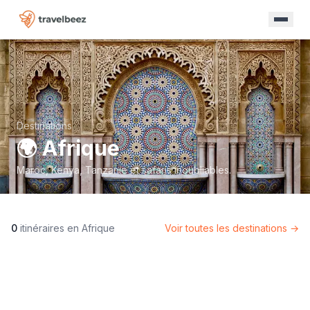
Destinations
🌍
Afrique
Maroc, Kenya, Tanzanie et safaris inoubliables.
0
itinéraire
s
en
Afrique
Voir toutes les destinations →