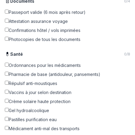
📄
Documents
0
/
4
Passeport valide (6 mois après retour)
Attestation assurance voyage
Confirmations hôtel / vols imprimées
Photocopies de tous les documents
💊
Santé
0
/
8
Ordonnances pour les médicaments
Pharmacie de base (antidouleur, pansements)
Répulsif anti-moustiques
Vaccins à jour selon destination
Crème solaire haute protection
Gel hydroalcoolique
Pastilles purification eau
Médicament anti-mal des transports