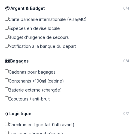
💳
Argent & Budget
0
/
4
Carte bancaire internationale (Visa/MC)
Espèces en devise locale
Budget d'urgence de secours
Notification à la banque du départ
🎒
Bagages
0
/
4
Cadenas pour bagages
Contenants <100ml (cabine)
Batterie externe (chargée)
Écouteurs / anti-bruit
✈️
Logistique
0
/
7
Check-in en ligne fait (24h avant)
Transport aéroport réservé