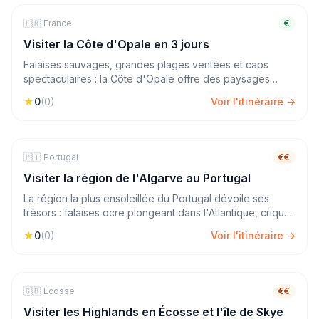
🇫🇷
🏖️
Mer & Plage
France
3
jours
€
Visiter la Côte d'Opale en 3 jours
Falaises sauvages, grandes plages ventées et caps
spectaculaires : la Côte d'Opale offre des paysages
maritimes à couper le souffle à quelques heures de Paris.
★
0
(
0
)
Voir l'itinéraire →
Une escapade ressourçante entre Cap Gris-Nez, Cap
Blanc-Nez et la station balnéaire de Wimereux.
🇵🇹
🏖️
Mer & Plage
Portugal
7
jours
€€
Visiter la région de l'Algarve au Portugal
La région la plus ensoleillée du Portugal dévoile ses
trésors : falaises ocre plongeant dans l'Atlantique, criques
secrètes et villes blanches. De Faro à Sagres, un road
★
0
(
0
)
Voir l'itinéraire →
trip entre douceur de vivre et paysages spectaculaires.
🇬🇧
🏔️
Nature & Rando
Écosse
7
jours
€€
Visiter les Highlands en Écosse et l'île de Skye