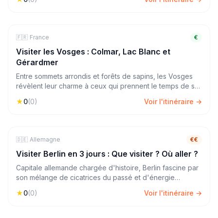
d'iode. Un itinéraire entre mer, histoire et gastronomie.
🇫🇷
🏔️
Nature & Rando
France
4
jours
€
Visiter les Vosges : Colmar, Lac Blanc et
Gérardmer
Entre sommets arrondis et forêts de sapins, les Vosges
révèlent leur charme à ceux qui prennent le temps de s'y
perdre. Colmar la médiévale, le Lac Blanc et Gérardmer
★
0
(
0
)
Voir l'itinéraire →
— un week-end prolongé au grand air à deux pas de
chez vous.
🇩🇪
🏙️
City Trip
Allemagne
3
jours
€€
Visiter Berlin en 3 jours : Que visiter ? Où aller ?
Capitale allemande chargée d'histoire, Berlin fascine par
son mélange de cicatrices du passé et d'énergie
créative. Entre la Porte de Brandebourg, l'East Side
★
0
(
0
)
Voir l'itinéraire →
Gallery, les musées mondialement réputés et les quartiers
street-art, c'est une ville qui ne ressemble à nulle autre.