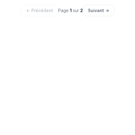
← Précédent
Page
1
sur
2
Suivant →