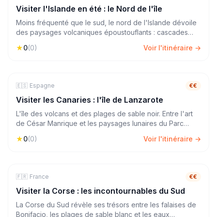
Visiter l'Islande en été : le Nord de l'île
Moins fréquenté que le sud, le nord de l'Islande dévoile
des paysages volcaniques époustouflants : cascades
monumentales, champs de lave, lac Mývatn et les
★
0
(
0
)
Voir l'itinéraire →
baleines de Húsavík. Un voyage hors des sentiers battus.
🇪🇸
🏖️
Mer & Plage
Espagne
7
jours
€€
Visiter les Canaries : l'île de Lanzarote
L'île des volcans et des plages de sable noir. Entre l'art
de César Manrique et les paysages lunaires du Parc
National de Timanfaya, Lanzarote offre une expérience
★
0
(
0
)
Voir l'itinéraire →
unique dans l'archipel des Canaries.
🇫🇷
🏖️
Mer & Plage
France
4
jours
€€
Visiter la Corse : les incontournables du Sud
La Corse du Sud révèle ses trésors entre les falaises de
Bonifacio, les plages de sable blanc et les eaux