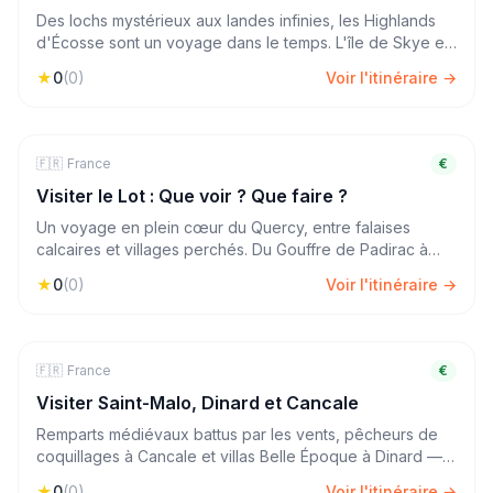
Des lochs mystérieux aux landes infinies, les Highlands
d'Écosse sont un voyage dans le temps. L'île de Skye et
ses paysages fantastiques, Loch Ness et ses légendes —
★
0
(
0
)
Voir l'itinéraire →
une aventure au bout du monde sans quitter l'Europe.
🇫🇷
🏔️
Nature & Rando
France
4
jours
€
Visiter le Lot : Que voir ? Que faire ?
Un voyage en plein cœur du Quercy, entre falaises
calcaires et villages perchés. Du Gouffre de Padirac à
Saint-Cirq-Lapopie, le Lot révèle une France authentique
★
0
(
0
)
Voir l'itinéraire →
et préservée, idéale pour les amoureux de nature et de
culture.
🇫🇷
🏖️
Mer & Plage
France
4
jours
€
Visiter Saint-Malo, Dinard et Cancale
Remparts médiévaux battus par les vents, pêcheurs de
coquillages à Cancale et villas Belle Époque à Dinard —
la Bretagne nord offre un concentré de caractère et
★
0
(
0
)
Voir l'itinéraire →