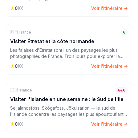
turquoise. Quatre jours pour explorer l'Extrême-Sud de
★
0
(
0
)
Voir l'itinéraire →
l'île de Beauté, entre nature préservée et villages
authentiques.
🇫🇷
🏔️
Nature & Rando
France
3
jours
€
Visiter Étretat et la côte normande
Les falaises d'Étretat sont l'un des paysages les plus
photographiés de France. Trois jours pour explorer la
côte normande, de la falaise d'Aval à Fécamp, Yport et
★
0
(
0
)
Voir l'itinéraire →
les belles plages de galets des alentours.
🇮🇸
🏔️
Nature & Rando
Islande
7
jours
€€€
Visiter l'Islande en une semaine : le Sud de l'île
Seljalandsfoss, Skógafoss, Jökulsárlón — le sud de
l'Islande concentre les paysages les plus époustouflants
de l'île. Une semaine pour parcourir la Route 1 et
★
0
(
0
)
Voir l'itinéraire →
s'immerger dans une nature sauvage et hors du commun.