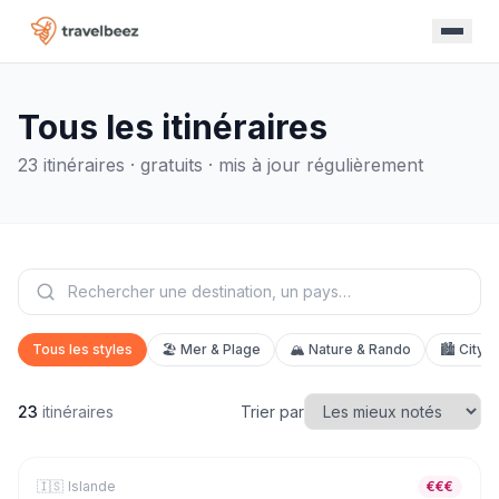
Tous les itinéraires
23
itinéraire
s
· gratuits · mis à jour régulièrement
Tous les styles
🏖️
Mer & Plage
🏔️
Nature & Rando
🏙️
City T
23
itinéraire
s
Trier par
🇮🇸
🏔️
Nature & Rando
Islande
7
jours
€€€