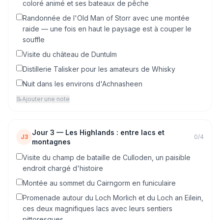
coloré animé et ses bateaux de pêche
Randonnée de l'Old Man of Storr avec une montée
raide — une fois en haut le paysage est à couper le
souffle
Visite du château de Duntulm
Distillerie Talisker pour les amateurs de Whisky
Nuit dans les environs d'Achnasheen
📝
Ajouter une note
Jour
3
—
Les Highlands : entre lacs et
J3
0
/
4
montagnes
Visite du champ de bataille de Culloden, un paisible
endroit chargé d'histoire
Montée au sommet du Cairngorm en funiculaire
Promenade autour du Loch Morlich et du Loch an Eilein,
ces deux magnifiques lacs avec leurs sentiers
pittoresques