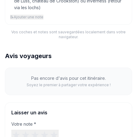
de Luss, château de Crookston) ou Inverness (retour
via les lochs)
📝
Ajouter une note
Vos coches et notes sont sauvegardées localement dans votre
navigateur.
Avis voyageurs
Pas encore d'avis pour cet itinéraire.
Soyez le premier à partager votre expérience !
Laisser un avis
Votre note *
★
★
★
★
★