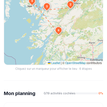
4
2
3
6
Leaflet
|
©
OpenStreetMap
contributors
Cliquez sur un marqueur pour afficher le lieu ·
6
étapes
Mon planning
0
/
19
activités cochées
0
%