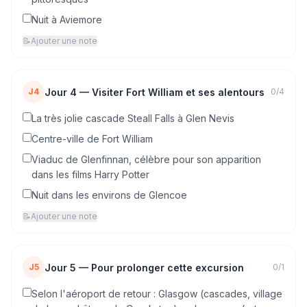
Nuit à Aviemore
📝
Ajouter une note
Jour
4
—
Visiter Fort William et ses alentours
J4
0
/
4
La très jolie cascade Steall Falls à Glen Nevis
Centre-ville de Fort William
Viaduc de Glenfinnan, célèbre pour son apparition
dans les films Harry Potter
Nuit dans les environs de Glencoe
📝
Ajouter une note
Jour
5
—
Pour prolonger cette excursion
J5
0
/
1
Selon l'aéroport de retour : Glasgow (cascades, village