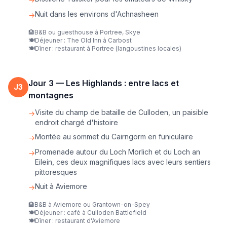
Nuit dans les environs d'Achnasheen
→
🏨
B&B ou guesthouse à Portree, Skye
🍽️
Déjeuner : The Old Inn à Carbost
🍽️
Dîner : restaurant à Portree (langoustines locales)
Jour
3
—
Les Highlands : entre lacs et
J
3
montagnes
Visite du champ de bataille de Culloden, un paisible
→
endroit chargé d'histoire
Montée au sommet du Cairngorm en funiculaire
→
Promenade autour du Loch Morlich et du Loch an
→
Eilein, ces deux magnifiques lacs avec leurs sentiers
pittoresques
Nuit à Aviemore
→
🏨
B&B à Aviemore ou Grantown-on-Spey
🍽️
Déjeuner : café à Culloden Battlefield
🍽️
Dîner : restaurant d'Aviemore