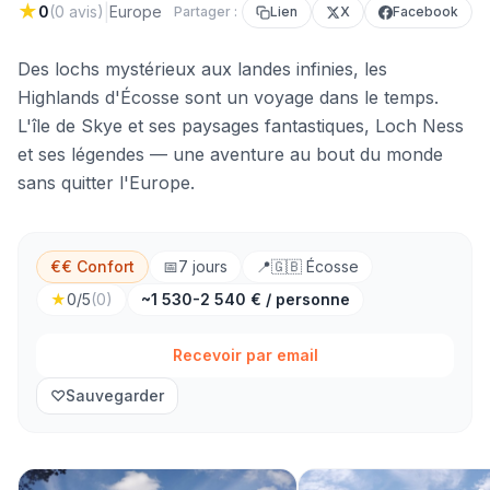
★
|
0
(
0
avis)
Europe
Partager :
Lien
X
Facebook
Des lochs mystérieux aux landes infinies, les
Highlands d'Écosse sont un voyage dans le temps.
L'île de Skye et ses paysages fantastiques, Loch Ness
et ses légendes — une aventure au bout du monde
sans quitter l'Europe.
€€ Confort
📅
7
jours
📍
🇬🇧
Écosse
★
0
/5
(
0
)
~1 530-2 540 € / personne
Recevoir par email
♡
Sauvegarder