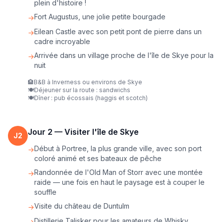
plein d'histoire !
Fort Augustus, une jolie petite bourgade
→
Eilean Castle avec son petit pont de pierre dans un
→
cadre incroyable
Arrivée dans un village proche de l'île de Skye pour la
→
nuit
🏨
B&B à Inverness ou environs de Skye
🍽️
Déjeuner sur la route : sandwichs
🍽️
Dîner : pub écossais (haggis et scotch)
Jour
2
—
Visiter l'île de Skye
J
2
Début à Portree, la plus grande ville, avec son port
→
coloré animé et ses bateaux de pêche
Randonnée de l'Old Man of Storr avec une montée
→
raide — une fois en haut le paysage est à couper le
souffle
Visite du château de Duntulm
→
Distillerie Talisker pour les amateurs de Whisky
→