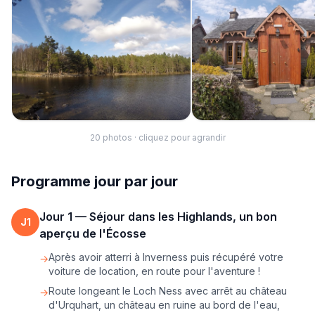
20
photo
s
· cliquez pour agrandir
Programme jour par jour
Jour
1
—
Séjour dans les Highlands, un bon
J
1
aperçu de l'Écosse
Après avoir atterri à Inverness puis récupéré votre
→
voiture de location, en route pour l'aventure !
Route longeant le Loch Ness avec arrêt au château
→
d'Urquhart, un château en ruine au bord de l'eau,