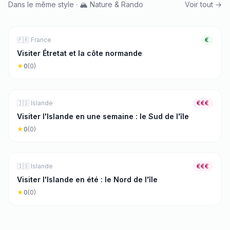
Dans le même style · 🏔️ Nature & Rando
Voir tout →
🏔️
Nature & Rando
3
j
🇫🇷
France
€
Visiter Étretat et la côte normande
★
0
(
0
)
🏔️
Nature & Rando
7
j
🇮🇸
Islande
€€€
Visiter l'Islande en une semaine : le Sud de l'île
★
0
(
0
)
🏔️
Nature & Rando
7
j
🇮🇸
Islande
€€€
Visiter l'Islande en été : le Nord de l'île
★
0
(
0
)