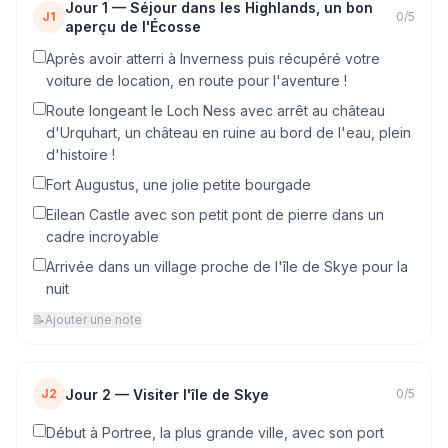
Jour
1
—
Séjour dans les Highlands, un bon
J1
0
/
5
aperçu de l'Écosse
Après avoir atterri à Inverness puis récupéré votre
voiture de location, en route pour l'aventure !
Route longeant le Loch Ness avec arrêt au château
d'Urquhart, un château en ruine au bord de l'eau, plein
d'histoire !
Fort Augustus, une jolie petite bourgade
Eilean Castle avec son petit pont de pierre dans un
cadre incroyable
Arrivée dans un village proche de l'île de Skye pour la
nuit
📝
Ajouter une note
Jour
2
—
Visiter l'île de Skye
J2
0
/
5
Début à Portree, la plus grande ville, avec son port