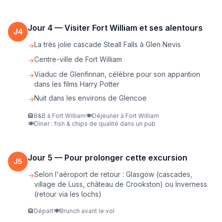
Jour
4
—
Visiter Fort William et ses alentours
J
4
La très jolie cascade Steall Falls à Glen Nevis
→
Centre-ville de Fort William
→
Viaduc de Glenfinnan, célèbre pour son apparition
→
dans les films Harry Potter
Nuit dans les environs de Glencoe
→
🏨
B&B à Fort William
🍽️
Déjeuner à Fort William
🍽️
Dîner : fish & chips de qualité dans un pub
Jour
5
—
Pour prolonger cette excursion
J
5
Selon l'aéroport de retour : Glasgow (cascades,
→
village de Luss, château de Crookston) ou Inverness
(retour via les lochs)
🏨
Départ
🍽️
Brunch avant le vol