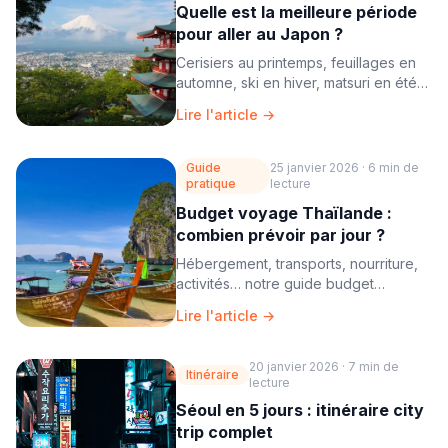
Quelle est la meilleure période
pour aller au Japon ?
Cerisiers au printemps, feuillages en
automne, ski en hiver, matsuri en été…
notre guide pour choisir la meilleure
Lire l'article →
période.
Guide
25 janvier 2026
·
6 min
de
pratique
lecture
Budget voyage Thaïlande :
combien prévoir par jour ?
Hébergement, transports, nourriture,
activités… notre guide budget
Thaïlande détaillé pour voyager à
Lire l'article →
petit prix ou confortablement.
20 janvier 2026
·
7 min
de
Itinéraire
lecture
Séoul en 5 jours : itinéraire city
trip complet