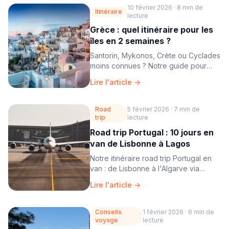
10 février 2026
·
8 min
de
Itinéraire
lecture
Grèce : quel itinéraire pour les
îles en 2 semaines ?
Santorin, Mykonos, Crète ou Cyclades
moins connues ? Notre guide pour
composer le meilleur itinéraire îles
Lire l'article →
grecques.
Road
5 février 2026
·
7 min
de
trip
lecture
Road trip Portugal : 10 jours en
van de Lisbonne à Lagos
Notre itinéraire road trip Portugal en
van : de Lisbonne à l'Algarve via
l'Alentejo et les spots de surf de la
Lire l'article →
Costa Vicentina.
Conseils
1 février 2026
·
6 min
de
voyage
lecture