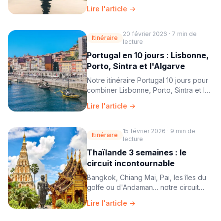
itinéraire Bali 2 semaines pour ne rien
Lire l'article →
manquer.
20 février 2026
·
7 min
de
Itinéraire
lecture
Portugal en 10 jours : Lisbonne,
Porto, Sintra et l'Algarve
Notre itinéraire Portugal 10 jours pour
combiner Lisbonne, Porto, Sintra et les
plages de l'Algarve.
Lire l'article →
15 février 2026
·
9 min
de
Itinéraire
lecture
Thaïlande 3 semaines : le
circuit incontournable
Bangkok, Chiang Mai, Pai, les îles du
golfe ou d'Andaman… notre circuit
Thaïlande 3 semaines complet.
Lire l'article →