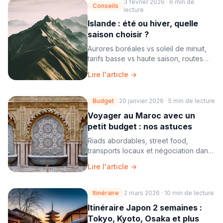
3 février 2026
·
6 min
de
Conseils
lecture
Islande : été ou hiver, quelle
saison choisir ?
Aurores boréales vs soleil de minuit,
tarifs basse vs haute saison, routes
ouvertes vs F-roads fermées. Notre
Lire l'article →
comparatif complet.
Budget
20 janvier 2026
·
5 min
de lecture
Voyager au Maroc avec un
petit budget : nos astuces
Riads abordables, street food,
transports locaux et négociation dans
les souks — comment profiter du
Lire l'article →
Maroc pour moins de 50€/jour.
Itinéraire
2 mars 2026
·
10 min
de lecture
Itinéraire Japon 2 semaines :
Tokyo, Kyoto, Osaka et plus