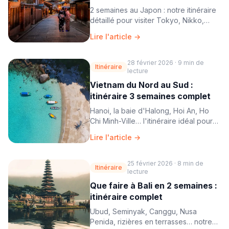
2 semaines au Japon : notre itinéraire
détaillé pour visiter Tokyo, Nikko,
Hakone, Kyoto, Nara et Osaka sans
Lire l'article →
vous épuiser ni dépasser votre
budget.
28 février 2026
·
9 min
de
Itinéraire
lecture
Vietnam du Nord au Sud :
itinéraire 3 semaines complet
Hanoi, la baie d'Halong, Hoi An, Ho
Chi Minh-Ville… l'itinéraire idéal pour
traverser le Vietnam du nord au sud
Lire l'article →
en 3 semaines.
25 février 2026
·
8 min
de
Itinéraire
lecture
Que faire à Bali en 2 semaines :
itinéraire complet
Ubud, Seminyak, Canggu, Nusa
Penida, rizières en terrasses… notre