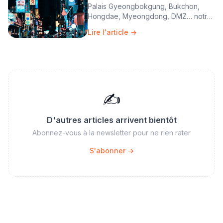
Palais Gyeongbokgung, Bukchon,
Hongdae, Myeongdong, DMZ… notre
guide Séoul 5 jours entre traditions et
Lire l'article →
ultra-modernité.
✍️
D'autres articles arrivent bientôt
Abonnez-vous à la newsletter pour ne rien rater
S'abonner →