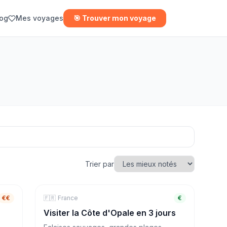
log
Mes voyages
🎯 Trouver mon voyage
Trier par
ours
€€
🇫🇷
🏖️
Mer & Plage
France
3
jours
€
Visiter la Côte d'Opale en 3 jours