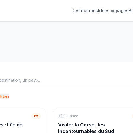
Destinations
Idées voyages
B
filtres
7
jours
€€
🇫🇷
🏖️
Mer & Plage
France
4
j
 : l'île de
Visiter la Corse : les
incontournables du Sud