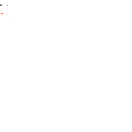
 un
ire →
r la