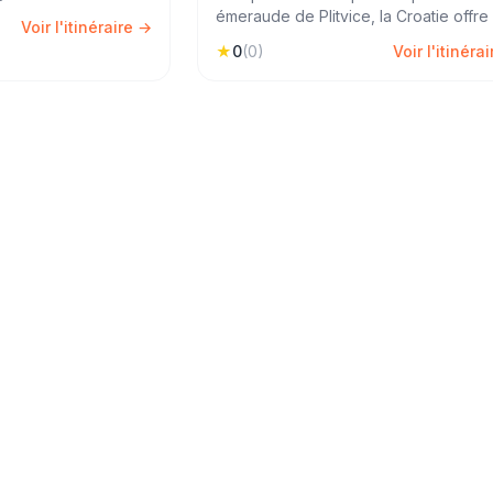
est l'une des îles les
émeraude de Plitvice, la Croatie offre
Voir l'itinéraire →
au monde. Une
mélange saisissant de nature
★
0
(
0
)
Voir l'itinéra
lades entre sites
spectaculaire et de vieilles pierres
s de sable noir et
dalmates. Une semaine de road trip su
côte adriatique.