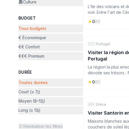
🏛️
Culture
L'île des volcans et 
noir. Entre l'art de C
BUDGET
paysages lunaires du
★
0
(
0
)
Timanfaya, Lanzarote
Tous budgets
expérience unique da
Canaries.
€ Économique
🇵🇹
🏖️
Mer & Plage
Portugal
€€ Confort
Visiter la région d
€€€ Premium
Portugal
La région la plus enso
DURÉE
dévoile ses trésors : 
plongeant dans l'Atla
★
0
(
0
)
Toutes durées
secrètes et villes bl
Sagres, un road trip
Court (≤ 7j)
vivre et paysages spe
Moyen (8–12j)
🇬🇷
🏖️
Mer & Plage
Grèce
Long (≥ 13j)
Visiter Santorin 
Maisons blanches aux 
↺ Réinitialiser les filtres
couchers de soleil lé