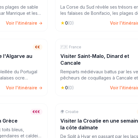
des plages de sable
La Corse du Sud révèle ses trésors e
ésar Manrique et les
les falaises de Bonifacio, les plages 
 Parc National de
sable blanc et les eaux turquoise. Qua
Voir l'itinéraire →
★
0
(
0
)
Voir l'itinéra
 offre une
jours pour explorer l'Extrême-Sud de l
ns l'archipel des
de Beauté, entre nature préservée et
villages authentiques.
7
jours
€€
🇫🇷
🏖️
Mer & Plage
France
4
j
e l'Algarve au
Visiter Saint-Malo, Dinard et
Cancale
leillée du Portugal
Remparts médiévaux battus par les ve
falaises ocre
pêcheurs de coquillages à Cancale et
ntique, criques
villas Belle Époque à Dinard — la
Voir l'itinéraire →
★
0
(
0
)
Voir l'itinéra
anches. De Faro à
Bretagne nord offre un concentré de
 entre douceur de
caractère et d'iode. Un itinéraire entr
ctaculaires.
mer, histoire et gastronomie.
7
jours
€€€
🌍
🏖️
Croatie
Mer & Plage
7
j
en Grèce
Visiter la Croatie en une semain
la côte dalmate
toits bleus,
gendaires et caldeira
De Split à Hvar en passant par les lac