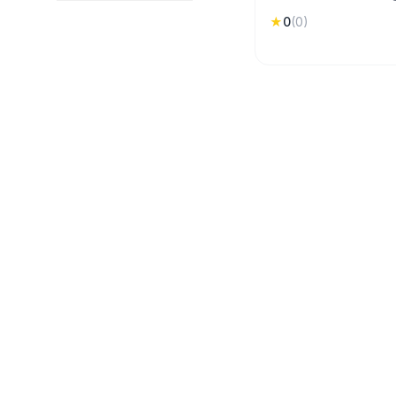
volcanique : Santorin 
★
0
(
0
)
plus photogéniques 
semaine dans les Cyc
archéologiques, plage
villages perchés.