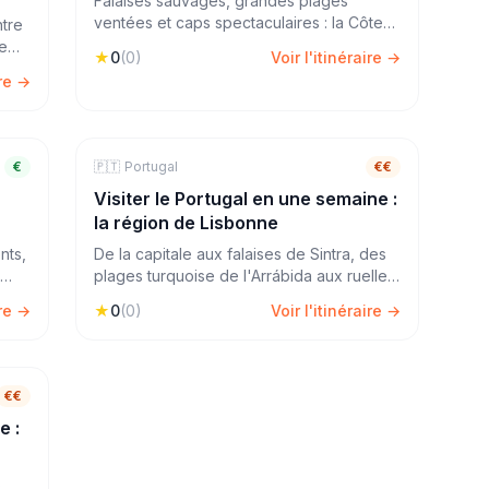
Falaises sauvages, grandes plages
ventées et caps spectaculaires : la Côte
ntre
d'Opale offre des paysages maritimes à
de
★
0
(
0
)
Voir l'itinéraire →
couper le souffle à quelques heures de
tre
ire →
Paris. Une escapade ressourçante entre
'île
Cap Gris-Nez, Cap Blanc-Nez et la station
balnéaire de Wimereux.
ours
€
🇵🇹
🏖️
Mer & Plage
Portugal
7
jours
€€
Visiter le Portugal en une semaine :
la région de Lisbonne
nts,
De la capitale aux falaises de Sintra, des
plages turquoise de l'Arrábida aux ruelles
pavées d'Óbidos, la région de Lisbonne
ire →
★
0
(
0
)
Voir l'itinéraire →
concentre en une semaine tout ce que le
e
Portugal a de plus beau : culture, nature,
gastronomie et lumière unique.
ours
€€
e :
s