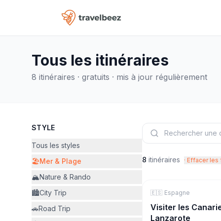
Tous les itinéraires
8
itinéraire
s
· gratuits · mis à jour régulièrement
STYLE
Tous les styles
8
itinéraire
s
· Effacer les 
🏖️
Mer & Plage
🏔️
Nature & Rando
🏙️
City Trip
🇪🇸
🏖️
Mer & Plage
Espagne
Visiter les Canaries
🚗
Road Trip
Lanzarote