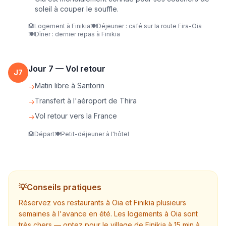
soleil à couper le souffle.
🏨
Logement à Finikia
🍽️
Déjeuner : café sur la route Fira-Oia
🍽️
Dîner : dernier repas à Finikia
Jour
7
—
Vol retour
J
7
Matin libre à Santorin
→
Transfert à l'aéroport de Thira
→
Vol retour vers la France
→
🏨
Départ
🍽️
Petit-déjeuner à l'hôtel
💡
Conseils pratiques
Réservez vos restaurants à Oia et Finikia plusieurs
semaines à l'avance en été. Les logements à Oia sont
très chers — optez pour le village de Finikia à 15 min à