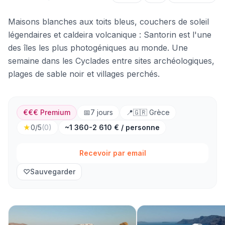
Maisons blanches aux toits bleus, couchers de soleil
légendaires et caldeira volcanique : Santorin est l'une
des îles les plus photogéniques au monde. Une
semaine dans les Cyclades entre sites archéologiques,
plages de sable noir et villages perchés.
€€€ Premium
📅
7
jours
📍
🇬🇷
Grèce
★
0
/5
(
0
)
~1 360-2 610 € / personne
Recevoir par email
♡
Sauvegarder