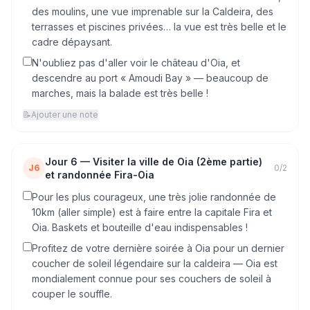
des moulins, une vue imprenable sur la Caldeira, des
terrasses et piscines privées… la vue est très belle et le
cadre dépaysant.
N'oubliez pas d'aller voir le château d'Oia, et
descendre au port « Amoudi Bay » — beaucoup de
marches, mais la balade est très belle !
📝
Ajouter une note
Jour
6
—
Visiter la ville de Oia (2ème partie)
J6
0
/
2
et randonnée Fira-Oia
Pour les plus courageux, une très jolie randonnée de
10km (aller simple) est à faire entre la capitale Fira et
Oia. Baskets et bouteille d'eau indispensables !
Profitez de votre dernière soirée à Oia pour un dernier
coucher de soleil légendaire sur la caldeira — Oia est
mondialement connue pour ses couchers de soleil à
couper le souffle.