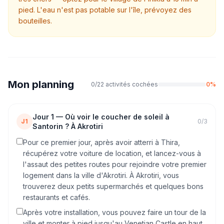
pied. L'eau n'est pas potable sur l'île, prévoyez des
bouteilles.
Mon planning
0
/
22
activités cochées
0
%
Jour
1
—
Où voir le coucher de soleil à
J1
0
/
3
Santorin ? À Akrotiri
Pour ce premier jour, après avoir atterri à Thira,
récupérez votre voiture de location, et lancez-vous à
l'assaut des petites routes pour rejoindre votre premier
logement dans la ville d'Akrotiri. À Akrotiri, vous
trouverez deux petits supermarchés et quelques bons
restaurants et cafés.
Après votre installation, vous pouvez faire un tour de la
ville et monter à pied jusqu'au Venetian Castle en haut