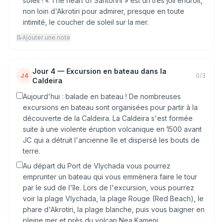
soleil ! « The heart of Santorini » est un très joli endroit,
non loin d'Akrotiri pour admirer, presque en toute
intimité, le coucher de soleil sur la mer.
📝
Ajouter une note
Jour
4
—
Excursion en bateau dans la
J4
0
/
3
Caldeira
Aujourd'hui : balade en bateau ! De nombreuses
excursions en bateau sont organisées pour partir à la
découverte de la Caldeira. La Caldeira s'est formée
suite à une violente éruption volcanique en 1500 avant
JC qui a détruit l'ancienne île et dispersé les bouts de
terre.
Au départ du Port de Vlychada vous pourrez
emprunter un bateau qui vous emmènera faire le tour
par le sud de l'île. Lors de l'excursion, vous pourrez
voir la plage Vlychada, la plage Rouge (Red Beach), le
phare d'Akrotiri, la plage blanche, puis vous baigner en
pleine mer et près du volcan Nea Kameni.