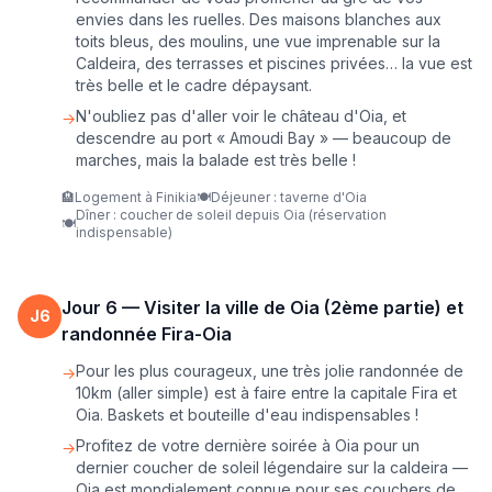
envies dans les ruelles. Des maisons blanches aux
toits bleus, des moulins, une vue imprenable sur la
Caldeira, des terrasses et piscines privées… la vue est
très belle et le cadre dépaysant.
N'oubliez pas d'aller voir le château d'Oia, et
→
descendre au port « Amoudi Bay » — beaucoup de
marches, mais la balade est très belle !
🏨
Logement à Finikia
🍽️
Déjeuner : taverne d'Oia
Dîner : coucher de soleil depuis Oia (réservation
🍽️
indispensable)
Jour
6
—
Visiter la ville de Oia (2ème partie) et
J
6
randonnée Fira-Oia
Pour les plus courageux, une très jolie randonnée de
→
10km (aller simple) est à faire entre la capitale Fira et
Oia. Baskets et bouteille d'eau indispensables !
Profitez de votre dernière soirée à Oia pour un
→
dernier coucher de soleil légendaire sur la caldeira —
Oia est mondialement connue pour ses couchers de