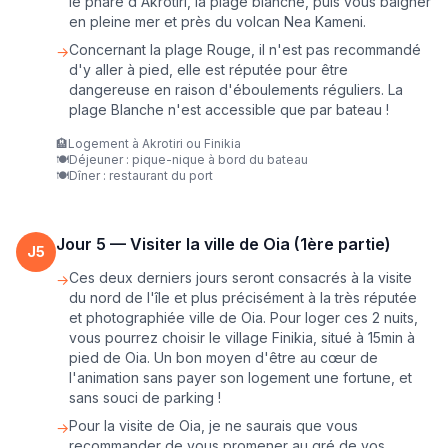
le phare d'Akrotiri, la plage blanche, puis vous baigner
en pleine mer et près du volcan Nea Kameni.
Concernant la plage Rouge, il n'est pas recommandé
→
d'y aller à pied, elle est réputée pour être
dangereuse en raison d'éboulements réguliers. La
plage Blanche n'est accessible que par bateau !
🏨
Logement à Akrotiri ou Finikia
🍽️
Déjeuner : pique-nique à bord du bateau
🍽️
Dîner : restaurant du port
Jour
5
—
Visiter la ville de Oia (1ère partie)
J
5
Ces deux derniers jours seront consacrés à la visite
→
du nord de l'île et plus précisément à la très réputée
et photographiée ville de Oia. Pour loger ces 2 nuits,
vous pourrez choisir le village Finikia, situé à 15min à
pied de Oia. Un bon moyen d'être au cœur de
l'animation sans payer son logement une fortune, et
sans souci de parking !
Pour la visite de Oia, je ne saurais que vous
→
recommander de vous promener au gré de vos