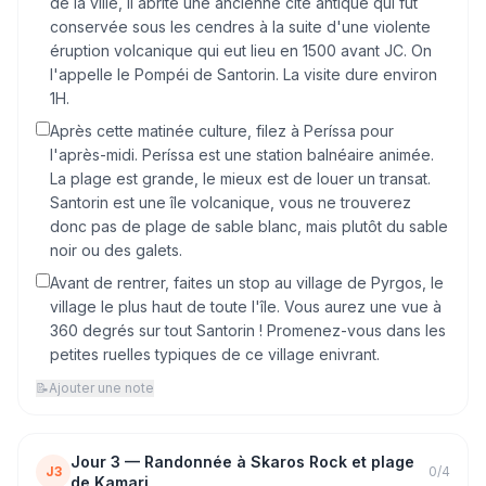
de la ville, il abrite une ancienne cité antique qui fut
conservée sous les cendres à la suite d'une violente
éruption volcanique qui eut lieu en 1500 avant JC. On
l'appelle le Pompéi de Santorin. La visite dure environ
1H.
Après cette matinée culture, filez à Períssa pour
l'après-midi. Períssa est une station balnéaire animée.
La plage est grande, le mieux est de louer un transat.
Santorin est une île volcanique, vous ne trouverez
donc pas de plage de sable blanc, mais plutôt du sable
noir ou des galets.
Avant de rentrer, faites un stop au village de Pyrgos, le
village le plus haut de toute l'île. Vous aurez une vue à
360 degrés sur tout Santorin ! Promenez-vous dans les
petites ruelles typiques de ce village enivrant.
📝
Ajouter une note
Jour
3
—
Randonnée à Skaros Rock et plage
J3
0
/
4
de Kamari