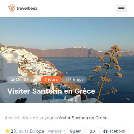
🏖️
Mer & Plage
7
jours
🇬🇷
Grèce
Visiter Santorin en Grèce
Accueil
›
Idées de voyages
›
Visiter Santorin en Grèce
★
|
0
(
0
avis)
Europe
Partager :
Lien
X
Facebook