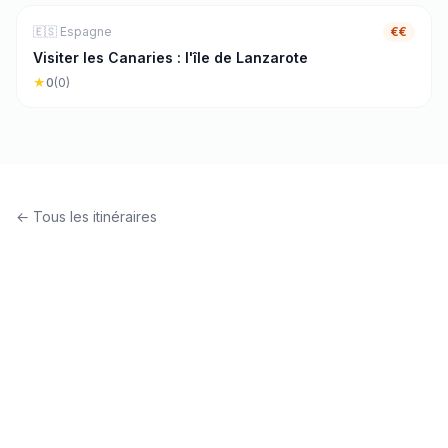
🏖️
Mer & Plage
7
j
🇪🇸
Espagne
€€
Visiter les Canaries : l'île de Lanzarote
★
0
(
0
)
← Tous les itinéraires