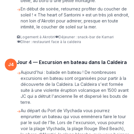
belle, au bord d'une petite montagne.
En début de soirée, retournez profiter du coucher de
→
soleil ! « The heart of Santorini » est un très joli endroit,
non loin d'Akrotiri pour admirer, presque en toute
intimité, le coucher de soleil sur la mer.
🏨
Logement à Akrotiri
🍽️
Déjeuner : snack-bar de Kamari
🍽️
Dîner : restaurant face à la caldeira
Jour
4
—
Excursion en bateau dans la Caldeira
J
4
Aujourd'hui : balade en bateau ! De nombreuses
→
excursions en bateau sont organisées pour partir à la
découverte de la Caldeira. La Caldeira s'est formée
suite à une violente éruption volcanique en 1500 avant
JC qui a détruit l'ancienne île et dispersé les bouts de
terre.
Au départ du Port de Vlychada vous pourrez
→
emprunter un bateau qui vous emmènera faire le tour
par le sud de l'île. Lors de l'excursion, vous pourrez
voir la plage Vlychada, la plage Rouge (Red Beach),