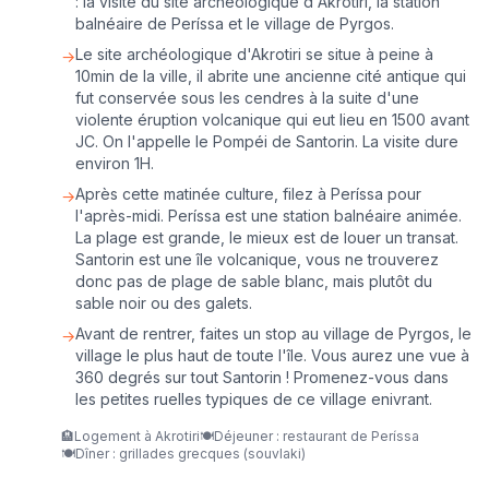
: la visite du site archéologique d'Akrotiri, la station
balnéaire de Períssa et le village de Pyrgos.
Le site archéologique d'Akrotiri se situe à peine à
→
10min de la ville, il abrite une ancienne cité antique qui
fut conservée sous les cendres à la suite d'une
violente éruption volcanique qui eut lieu en 1500 avant
JC. On l'appelle le Pompéi de Santorin. La visite dure
environ 1H.
Après cette matinée culture, filez à Períssa pour
→
l'après-midi. Períssa est une station balnéaire animée.
La plage est grande, le mieux est de louer un transat.
Santorin est une île volcanique, vous ne trouverez
donc pas de plage de sable blanc, mais plutôt du
sable noir ou des galets.
Avant de rentrer, faites un stop au village de Pyrgos, le
→
village le plus haut de toute l'île. Vous aurez une vue à
360 degrés sur tout Santorin ! Promenez-vous dans
les petites ruelles typiques de ce village enivrant.
🏨
Logement à Akrotiri
🍽️
Déjeuner : restaurant de Períssa
🍽️
Dîner : grillades grecques (souvlaki)