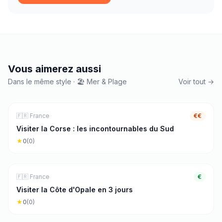
Vous aimerez aussi
Dans le même style · 🏖️ Mer & Plage
Voir tout →
🏖️
Mer & Plage
4
j
🇫🇷
France
€€
Visiter la Corse : les incontournables du Sud
★
0
(
0
)
🏖️
Mer & Plage
3
j
🇫🇷
France
€
Visiter la Côte d'Opale en 3 jours
★
0
(
0
)