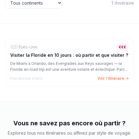
1
itinéraire
🚗
Road Trip
10
j
🇺🇸
États-Unis
€€€
Visiter la Floride en 10 jours : où partir et que visiter ?
De Miami à Orlando, des Everglades aux Keys sauvages — la
Floride en road trip est une aventure solaire et éclectique. Parcs
d'attractions, plages paradisiaques, alligators et couchers de
Pas encore d'avis
Voir l'itinéraire →
soleil sur l'Atlantique : 10 jours de Floride pour tout voir.
Vous ne savez pas encore où partir ?
Explorez tous nos itinéraires ou affinez par style de voyage.