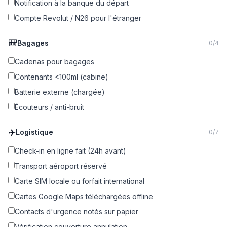
Notification à la banque du départ
Compte Revolut / N26 pour l'étranger
🎒
Bagages
0
/
4
Cadenas pour bagages
Contenants <100ml (cabine)
Batterie externe (chargée)
Écouteurs / anti-bruit
✈️
Logistique
0
/
7
Check-in en ligne fait (24h avant)
Transport aéroport réservé
Carte SIM locale ou forfait international
Cartes Google Maps téléchargées offline
Contacts d'urgence notés sur papier
Vérification couverture annulation