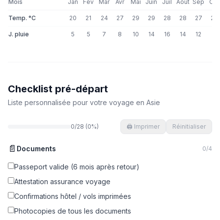
Mois
Jan
Fév
Mar
Avr
Mai
Juin
Juil
Août
Sep
Oct
Temp. °C
20
21
24
27
29
29
28
28
27
26
J. pluie
5
5
7
8
10
14
16
14
12
8
Checklist pré-départ
Liste personnalisée pour votre voyage en
Asie
0
/
28
(
0
%)
🖨️ Imprimer
Réinitialiser
📄
Documents
0
/
4
Passeport valide (6 mois après retour)
Attestation assurance voyage
Confirmations hôtel / vols imprimées
Photocopies de tous les documents