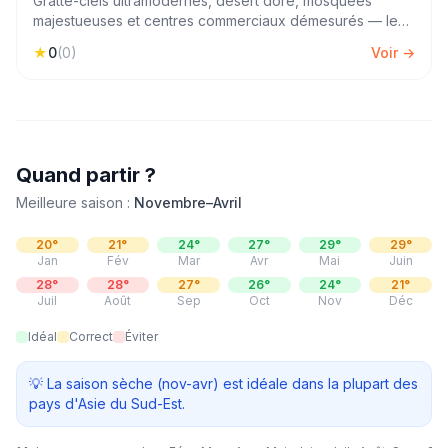
Gratte-ciels ultramodernes, désert doré, mosquées
majestueuses et centres commerciaux démesurés — les
Émirats arabes unis offrent un dépaysement total. Une
★
0
(
0
)
Voir →
semaine entre Dubaï et Abu Dhabi pour s'émerveiller
devant des paysages et une architecture hors du
commun.
Quand partir ?
Meilleure saison :
Novembre–Avril
20
°
21
°
24
°
27
°
29
°
29
°
Jan
Fév
Mar
Avr
Mai
Juin
28
°
28
°
27
°
26
°
24
°
21
°
Juil
Août
Sep
Oct
Nov
Déc
Idéal
Correct
Éviter
💡
La saison sèche (nov-avr) est idéale dans la plupart des
pays d'Asie du Sud-Est.