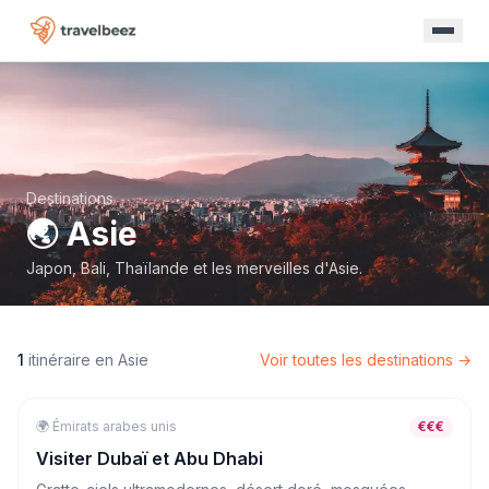
Destinations
🌏
Asie
Japon, Bali, Thaïlande et les merveilles d'Asie.
1
itinéraire
en
Asie
Voir toutes les destinations →
🌍
🏙️
Émirats arabes unis
City Trip
7
jours
€€€
Visiter Dubaï et Abu Dhabi