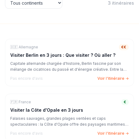
3
itinéraire
s
🏙️
City Trip
3
j
🇩🇪
Allemagne
€€
Visiter Berlin en 3 jours : Que visiter ? Où aller ?
Capitale allemande chargée d'histoire, Berlin fascine par son
mélange de cicatrices du passé et d'énergie créative. Entre la
Porte de Brandebourg, l'East Side Gallery, les musées
Pas encore d'avis
Voir l'itinéraire →
mondialement réputés et les quartiers street-art, c'est une ville
qui ne ressemble à nulle autre.
🏖️
Mer & Plage
3
j
🇫🇷
France
€
Visiter la Côte d'Opale en 3 jours
Falaises sauvages, grandes plages ventées et caps
spectaculaires : la Côte d'Opale offre des paysages maritimes à
couper le souffle à quelques heures de Paris. Une escapade
Pas encore d'avis
Voir l'itinéraire →
ressourçante entre Cap Gris-Nez, Cap Blanc-Nez et la station