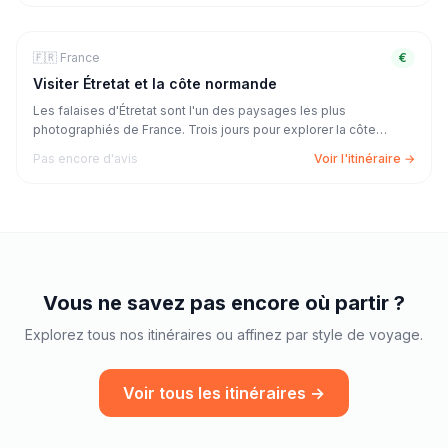
balnéaire de Wimereux.
🏔️
Nature & Rando
3
j
🇫🇷
France
€
Visiter Étretat et la côte normande
Les falaises d'Étretat sont l'un des paysages les plus
photographiés de France. Trois jours pour explorer la côte
normande, de la falaise d'Aval à Fécamp, Yport et les belles
Pas encore d'avis
Voir l'itinéraire →
plages de galets des alentours.
Vous ne savez pas encore où partir ?
Explorez tous nos itinéraires ou affinez par style de voyage.
Voir tous les itinéraires →