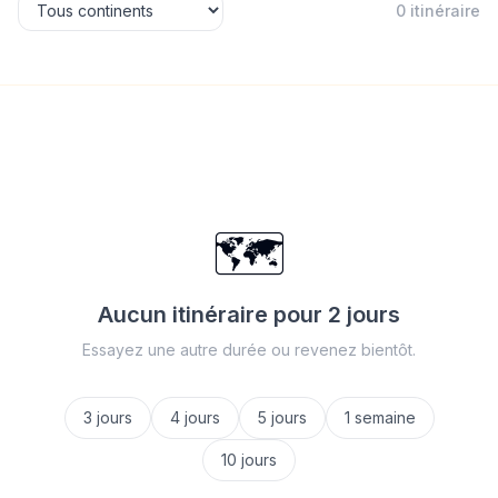
0
itinéraire
🗺️
Aucun itinéraire pour
2 jours
Essayez une autre durée ou revenez bientôt.
3 jours
4 jours
5 jours
1 semaine
10 jours