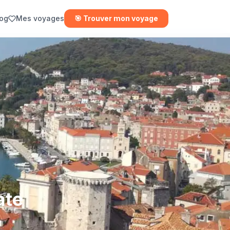
log
Mes voyages
🎯 Trouver mon voyage
ate