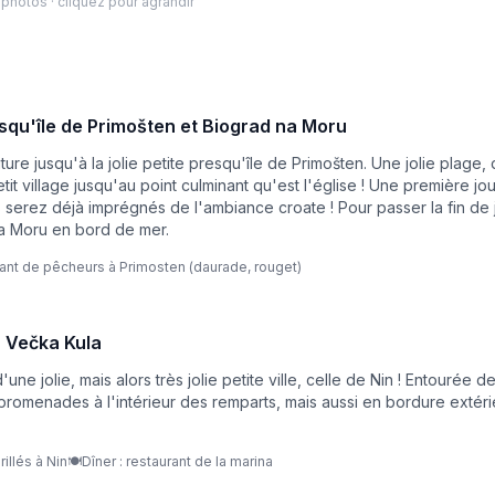
photo
s
· cliquez pour agrandir
resqu'île de Primošten et Biograd na Moru
ure jusqu'à la jolie petite presqu'île de Primošten. Une jolie plage, 
it village jusqu'au point culminant qu'est l'église ! Une première jo
 serez déjà imprégnés de l'ambiance croate ! Pour passer la fin de 
na Moru en bord de mer.
urant de pêcheurs à Primosten (daurade, rouget)
 à Večka Kula
ne jolie, mais alors très jolie petite ville, celle de Nin ! Entourée d
s promenades à l'intérieur des remparts, mais aussi en bordure extér
illés à Nin
🍽️
Dîner : restaurant de la marina