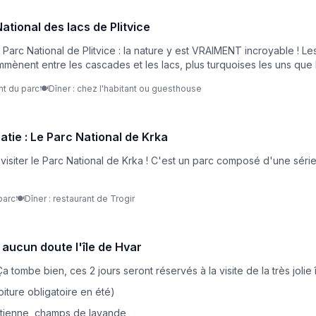
National des lacs de Plitvice
arc National de Plitvice : la nature y est VRAIMENT incroyable ! Les 
mènent entre les cascades et les lacs, plus turquoises les uns que l
nt du parc
🍽️
Dîner : chez l'habitant ou guesthouse
tie : Le Parc National de Krka
 visiter le Parc National de Krka ! C'est un parc composé d'une séri
parc
🍽️
Dîner : restaurant de Trogir
s aucun doute l'île de Hvar
 tombe bien, ces 2 jours seront réservés à la visite de la très jolie 
oiture obligatoire en été)
t-Étienne, champs de lavande