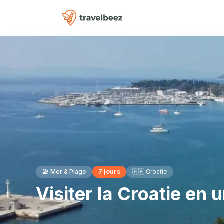
🏖️
Mer & Plage
7
jours
🇭🇷
Croatie
Visiter la Croatie en 