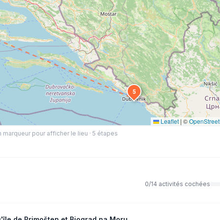
5
Leaflet
|
©
OpenStree
 marqueur pour afficher le lieu ·
5
étapes
0
/
14
activités cochées
u'île de Primošten et Biograd na Moru