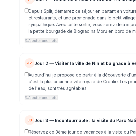
Depuis Split, démarrez ce séjour en partant en voiture 
et restaurants, et une promenade dans le petit villag
sympathique. Avec cette sortie, vous serez déjà impré
la petite bourgade de Biograd na Moru en bord de m
📝
Ajouter une note
Jour
2
—
Visiter la ville de Nin et baignade à 
J2
Aujourd'hui je propose de partir à la découverte d'une j
c'est la plus ancienne ville royale de Croatie. Les p
de l'eau, sont très agréables.
📝
Ajouter une note
Jour
3
—
Incontournable : la visite du Parc Nat
J3
Réservez ce 3ème jour de vacances à la visite du Parc 