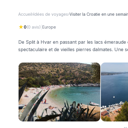
Accueil
›
Idées de voyages
›
Visiter la Croatie en une semai
★
|
0
(
0
avis)
Europe
De Split à Hvar en passant par les lacs émeraude d
spectaculaire et de vieilles pierres dalmates. Une s