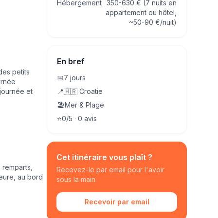
Hébergement
350-630 € (7 nuits en
appartement ou hôtel,
~50-90 €/nuit)
En bref
des petits
📅
7
jours
urnée
journée et
📍
🇭🇷
Croatie
🏖️
Mer & Plage
⭐
0
/5 ·
0
avis
Cet itinéraire vous plaît ?
e remparts,
Recevez-le par email pour l'avoir
ieure, au bord
sous la main.
Recevoir par email