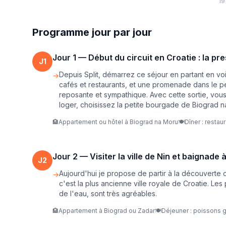
19
Programme jour par jour
Jour
1
—
Début du circuit en Croatie : la p
J
1
Depuis Split, démarrez ce séjour en partant en voit
→
cafés et restaurants, et une promenade dans le pet
reposante et sympathique. Avec cette sortie, vous
loger, choisissez la petite bourgade de Biograd 
🏨
Appartement ou hôtel à Biograd na Moru
🍽️
Dîner : resta
Jour
2
—
Visiter la ville de Nin et baignade
J
2
Aujourd'hui je propose de partir à la découverte d'u
→
c'est la plus ancienne ville royale de Croatie. Le
de l'eau, sont très agréables.
🏨
Appartement à Biograd ou Zadar
🍽️
Déjeuner : poissons gr