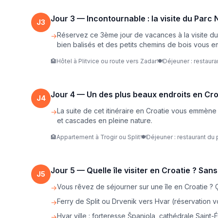
Jour
3
—
Incontournable : la visite du Parc 
J
3
Réservez ce 3ème jour de vacances à la visite du P
→
bien balisés et des petits chemins de bois vous em
🏨
Hôtel à Plitvice ou route vers Zadar
🍽️
Déjeuner : restaura
Jour
4
—
Un des plus beaux endroits en Croa
J
4
La suite de cet itinéraire en Croatie vous emmène
→
et cascades en pleine nature.
🏨
Appartement à Trogir ou Split
🍽️
Déjeuner : restaurant du 
Jour
5
—
Quelle île visiter en Croatie ? San
J
5
Vous rêvez de séjourner sur une île en Croatie ? Ça
→
Ferry de Split ou Drvenik vers Hvar (réservation v
→
Hvar ville : forteresse Španjola, cathédrale Sain
→