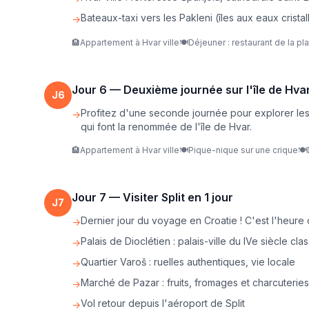
Bateaux-taxi vers les Pakleni (îles aux eaux cristal
→
🏨
Appartement à Hvar ville
🍽️
Déjeuner : restaurant de la pl
Jour
6
—
Deuxième journée sur l'île de Hva
J
6
Profitez d'une seconde journée pour explorer les 
→
qui font la renommée de l'île de Hvar.
🏨
Appartement à Hvar ville
🍽️
Pique-nique sur une crique
🍽️
Jour
7
—
Visiter Split en 1 jour
J
7
Dernier jour du voyage en Croatie ! C'est l'heure de
→
Palais de Dioclétien : palais-ville du IVe siècle
→
Quartier Varoš : ruelles authentiques, vie locale
→
Marché de Pazar : fruits, fromages et charcuterie
→
Vol retour depuis l'aéroport de Split
→