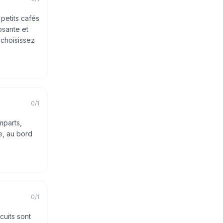
 petits cafés
osante et
 choisissez
0
/
1
mparts,
e, au bord
0
/
1
cuits sont