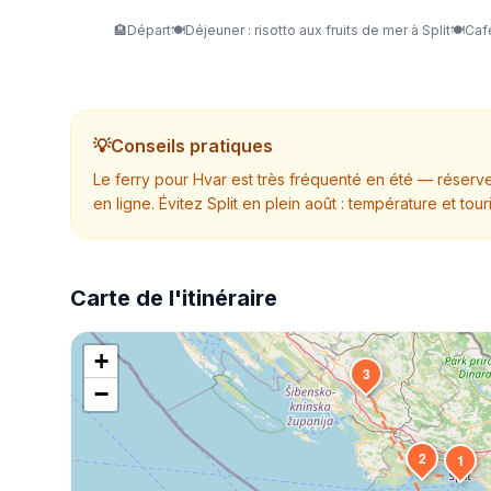
🏨
Départ
🍽️
Déjeuner : risotto aux fruits de mer à Split
🍽️
Café
💡
Conseils pratiques
Le ferry pour Hvar est très fréquenté en été — réservez
en ligne. Évitez Split en plein août : température et to
Carte de l'itinéraire
+
3
−
2
1