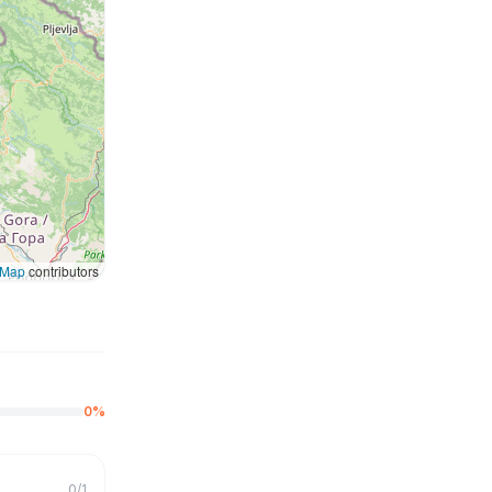
tMap
contributors
0
%
0
/
1