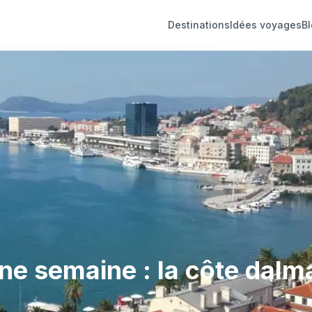
Destinations
Idées voyages
B
une semaine : la côte dalm