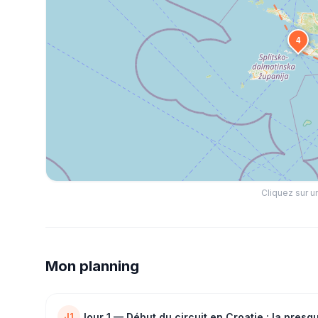
4
Cliquez sur un
Mon planning
Jour
1
—
Début du circuit en Croatie : la presq
J1