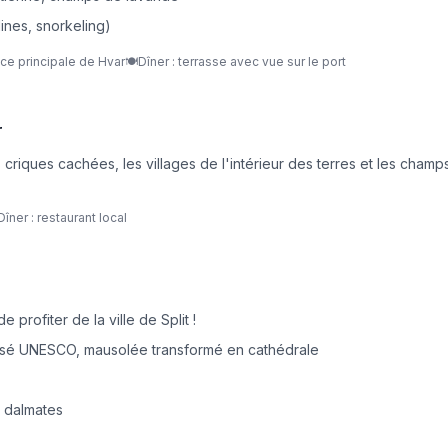
lines, snorkeling)
ace principale de Hvar
🍽️
Dîner : terrasse avec vue sur le port
r
criques cachées, les villages de l'intérieur des terres et les cham
Dîner : restaurant local
 profiter de la ville de Split !
 classé UNESCO, mausolée transformé en cathédrale
s dalmates