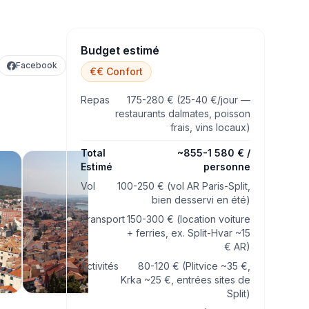
Budget estimé
Facebook
€€ Confort
Repas
175-280 € (25-40 €/jour —
restaurants dalmates, poisson
frais, vins locaux)
Total
~855-1 580 € /
Estimé
personne
Vol
100-250 € (vol AR Paris-Split,
bien desservi en été)
Transport
150-300 € (location voiture
+ ferries, ex. Split-Hvar ~15
€ AR)
Activités
80-120 € (Plitvice ~35 €,
Krka ~25 €, entrées sites de
Split)