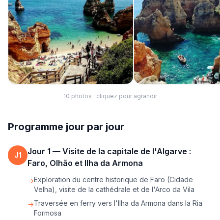
10
photo
s
· cliquez pour agrandir
Programme jour par jour
Jour
1
—
Visite de la capitale de l'Algarve :
J
1
Faro, Olhão et Ilha da Armona
Exploration du centre historique de Faro (Cidade
→
Velha), visite de la cathédrale et de l'Arco da Vila
Traversée en ferry vers l'Ilha da Armona dans la Ria
→
Formosa