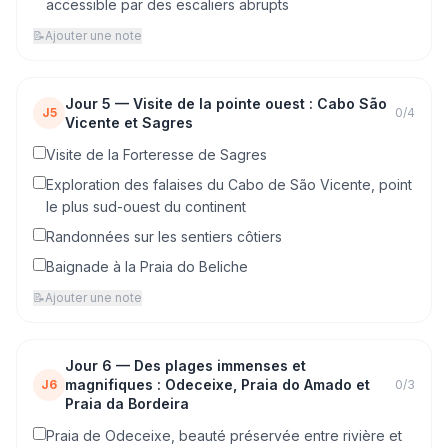
accessible par des escaliers abrupts
📝
Ajouter une note
Jour
5
—
Visite de la pointe ouest : Cabo São
J5
0
/
4
Vicente et Sagres
Visite de la Forteresse de Sagres
Exploration des falaises du Cabo de São Vicente, point
le plus sud-ouest du continent
Randonnées sur les sentiers côtiers
Baignade à la Praia do Beliche
📝
Ajouter une note
Jour
6
—
Des plages immenses et
magnifiques : Odeceixe, Praia do Amado et
J6
0
/
3
Praia da Bordeira
Praia de Odeceixe, beauté préservée entre rivière et