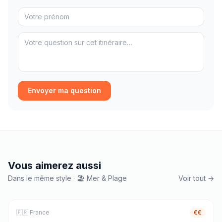
Envoyer ma question
Vous aimerez aussi
Dans le même style · 🏖️ Mer & Plage
Voir tout →
🏖️
Mer & Plage
4
j
🇫🇷
France
€€