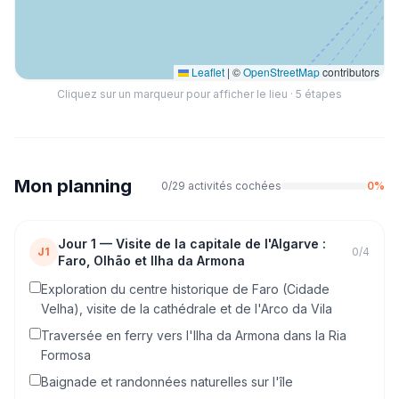
Leaflet
|
©
OpenStreetMap
contributors
Cliquez sur un marqueur pour afficher le lieu ·
5
étapes
Mon planning
0
/
29
activités cochées
0
%
Jour
1
—
Visite de la capitale de l'Algarve :
J1
0
/
4
Faro, Olhão et Ilha da Armona
Exploration du centre historique de Faro (Cidade
Velha), visite de la cathédrale et de l'Arco da Vila
Traversée en ferry vers l'Ilha da Armona dans la Ria
Formosa
Baignade et randonnées naturelles sur l'île