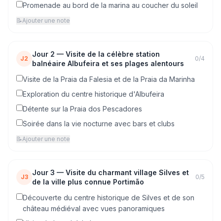
Promenade au bord de la marina au coucher du soleil
📝
Ajouter une note
Jour
2
—
Visite de la célèbre station
J2
0
/
4
balnéaire Albufeira et ses plages alentours
Visite de la Praia da Falesia et de la Praia da Marinha
Exploration du centre historique d'Albufeira
Détente sur la Praia dos Pescadores
Soirée dans la vie nocturne avec bars et clubs
📝
Ajouter une note
Jour
3
—
Visite du charmant village Silves et
J3
0
/
5
de la ville plus connue Portimão
Découverte du centre historique de Silves et de son
château médiéval avec vues panoramiques