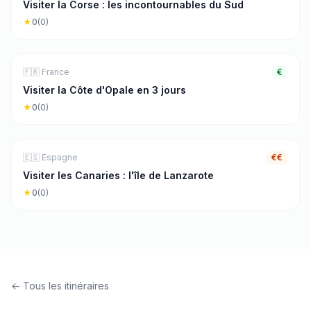
Visiter la Corse : les incontournables du Sud
★
0
(
0
)
🏖️
Mer & Plage
3
j
🇫🇷
France
€
Visiter la Côte d'Opale en 3 jours
★
0
(
0
)
🏖️
Mer & Plage
7
j
🇪🇸
Espagne
€€
Visiter les Canaries : l'île de Lanzarote
★
0
(
0
)
← Tous les itinéraires