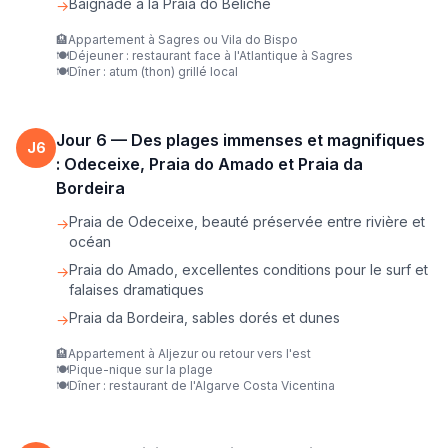
Baignade à la Praia do Beliche
→
🏨
Appartement à Sagres ou Vila do Bispo
🍽️
Déjeuner : restaurant face à l'Atlantique à Sagres
🍽️
Dîner : atum (thon) grillé local
Jour
6
—
Des plages immenses et magnifiques
J
6
: Odeceixe, Praia do Amado et Praia da
Bordeira
Praia de Odeceixe, beauté préservée entre rivière et
→
océan
Praia do Amado, excellentes conditions pour le surf et
→
falaises dramatiques
Praia da Bordeira, sables dorés et dunes
→
🏨
Appartement à Aljezur ou retour vers l'est
🍽️
Pique-nique sur la plage
🍽️
Dîner : restaurant de l'Algarve Costa Vicentina