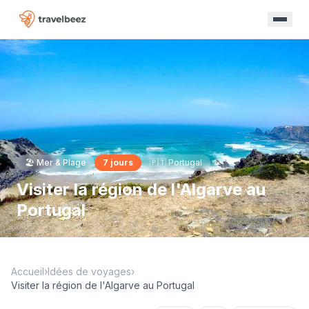
🏖️
Mer & Plage
7
jours
🇵🇹
Portugal
Visiter la région de l'Algarve au
Portugal
Accueil
›
Idées de voyages
›
Visiter la région de l'Algarve au Portugal