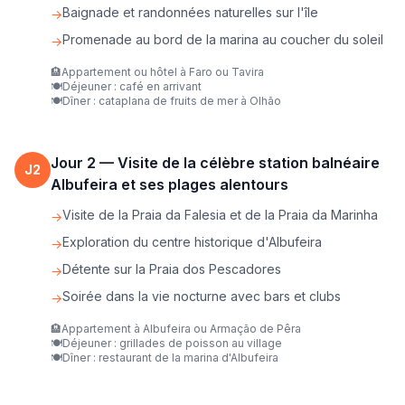
Baignade et randonnées naturelles sur l'île
→
Promenade au bord de la marina au coucher du soleil
→
🏨
Appartement ou hôtel à Faro ou Tavira
🍽️
Déjeuner : café en arrivant
🍽️
Dîner : cataplana de fruits de mer à Olhão
Jour
2
—
Visite de la célèbre station balnéaire
J
2
Albufeira et ses plages alentours
Visite de la Praia da Falesia et de la Praia da Marinha
→
Exploration du centre historique d'Albufeira
→
Détente sur la Praia dos Pescadores
→
Soirée dans la vie nocturne avec bars et clubs
→
🏨
Appartement à Albufeira ou Armação de Pêra
🍽️
Déjeuner : grillades de poisson au village
🍽️
Dîner : restaurant de la marina d'Albufeira