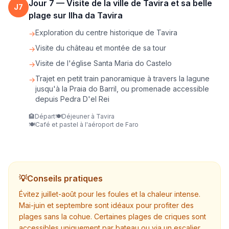
Jour
7
—
Visite de la ville de Tavira et sa belle
J
7
plage sur Ilha da Tavira
Exploration du centre historique de Tavira
→
Visite du château et montée de sa tour
→
Visite de l'église Santa Maria do Castelo
→
Trajet en petit train panoramique à travers la lagune
→
jusqu'à la Praia do Barril, ou promenade accessible
depuis Pedra D'el Rei
🏨
Départ
🍽️
Déjeuner à Tavira
🍽️
Café et pastel à l'aéroport de Faro
💡
Conseils pratiques
Évitez juillet-août pour les foules et la chaleur intense.
Mai-juin et septembre sont idéaux pour profiter des
plages sans la cohue. Certaines plages de criques sont
accessibles uniquement par bateau ou via un escalier