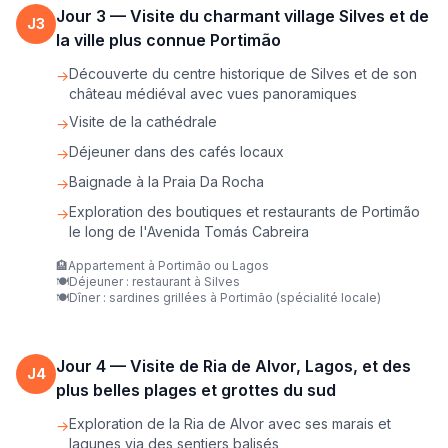
Jour
3
—
Visite du charmant village Silves et de
J
3
la ville plus connue Portimão
Découverte du centre historique de Silves et de son
→
château médiéval avec vues panoramiques
Visite de la cathédrale
→
Déjeuner dans des cafés locaux
→
Baignade à la Praia Da Rocha
→
Exploration des boutiques et restaurants de Portimão
→
le long de l'Avenida Tomás Cabreira
🏨
Appartement à Portimão ou Lagos
🍽️
Déjeuner : restaurant à Silves
🍽️
Dîner : sardines grillées à Portimão (spécialité locale)
Jour
4
—
Visite de Ria de Alvor, Lagos, et des
J
4
plus belles plages et grottes du sud
Exploration de la Ria de Alvor avec ses marais et
→
lagunes via des sentiers balisés