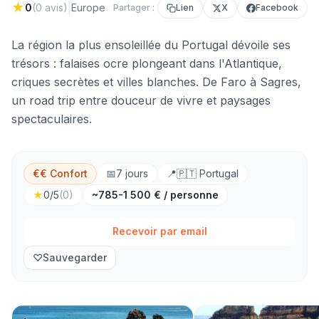
★
|
0
(
0
avis)
Europe
Partager :
Lien
X
Facebook
La région la plus ensoleillée du Portugal dévoile ses
trésors : falaises ocre plongeant dans l'Atlantique,
criques secrètes et villes blanches. De Faro à Sagres,
un road trip entre douceur de vivre et paysages
spectaculaires.
€€ Confort
📅
7
jours
📍
🇵🇹
Portugal
★
0
/5
(
0
)
~785-1 500 € / personne
Recevoir par email
♡
Sauvegarder