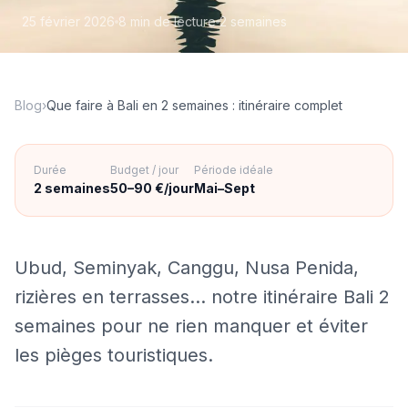
25 février 2026
8 min
de lecture
2 semaines
Blog
›
Que faire à Bali en 2 semaines : itinéraire complet
Durée
Budget / jour
Période idéale
2 semaines
50–90 €/jour
Mai–Sept
Ubud, Seminyak, Canggu, Nusa Penida,
rizières en terrasses… notre itinéraire Bali 2
semaines pour ne rien manquer et éviter
les pièges touristiques.