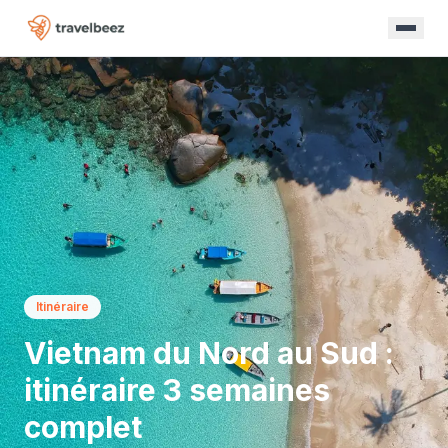
Itinéraire
Vietnam du Nord au Sud :
itinéraire 3 semaines
complet