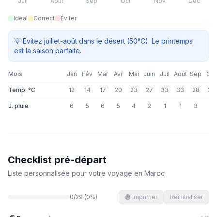
Juil
Août
Sep
Oct
Nov
Déc
Idéal
Correct
Éviter
💡
Évitez juillet-août dans le désert (50°C). Le printemps
est la saison parfaite.
Mois
Jan
Fév
Mar
Avr
Mai
Juin
Juil
Août
Sep
Oct
Temp. °C
12
14
17
20
23
27
33
33
28
22
J. pluie
6
5
6
5
4
2
1
1
3
5
Checklist pré-départ
Liste personnalisée pour votre voyage en
Maroc
0
/
29
(
0
%)
🖨️ Imprimer
Réinitialiser