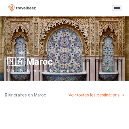
Destinations
🇲🇦
Maroc
Médinas, désert et riads somptueux.
0
itinéraire
s
en
Maroc
Voir toutes les destinations →