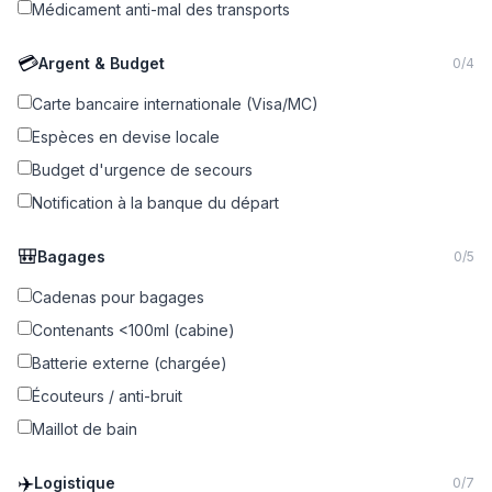
Médicament anti-mal des transports
💳
Argent & Budget
0
/
4
Carte bancaire internationale (Visa/MC)
Espèces en devise locale
Budget d'urgence de secours
Notification à la banque du départ
🎒
Bagages
0
/
5
Cadenas pour bagages
Contenants <100ml (cabine)
Batterie externe (chargée)
Écouteurs / anti-bruit
Maillot de bain
✈️
Logistique
0
/
7