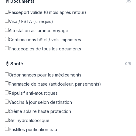
📄
Documents
0
/
5
Passeport valide (6 mois après retour)
Visa / ESTA (si requis)
Attestation assurance voyage
Confirmations hôtel / vols imprimées
Photocopies de tous les documents
💊
Santé
0
/
8
Ordonnances pour les médicaments
Pharmacie de base (antidouleur, pansements)
Répulsif anti-moustiques
Vaccins à jour selon destination
Crème solaire haute protection
Gel hydroalcoolique
Pastilles purification eau