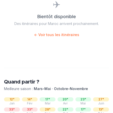
✈️
Bientôt disponible
Des itinéraires pour
Maroc
arrivent prochainement.
← Voir tous les itinéraires
Quand partir ?
Meilleure saison :
Mars–Mai · Octobre–Novembre
12
°
14
°
17
°
20
°
23
°
27
°
Jan
Fév
Mar
Avr
Mai
Juin
33
°
33
°
28
°
22
°
17
°
13
°