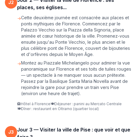
Jour
2
—
Visiter la ville de Florence : ses
J
2
places, ses églises...
Cette deuxième journée est consacrée aux places et
→
ponts mythiques de Florence. Commencez par le
Palazzo Vecchio sur la Piazza della Signoria, place
animée et cœur historique de la ville. Promenez-vous
ensuite jusqu'au Ponte Vecchio, le plus ancien et le
plus célèbre pont de Florence, couvert de bijouteries
et d'orfèvres depuis le Moyen Âge.
Montez au Piazzale Michelangelo pour admirer la vue
→
panoramique sur Florence et ses toits de tuiles rouges
— un spectacle à ne manquer sous aucun prétexte.
Passez par la Basilique Santa Maria Novella avant de
rejoindre la gare pour prendre un train vers Pise
(environ une heure de trajet).
🏨
Hôtel à Florence
🍽️
Déjeuner : panini au Mercato Centrale
🍽️
Dîner : restaurant en Oltrarno (quartier local)
Jour
3
—
Visiter la ville de Pise : que voir et que
J
3