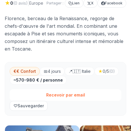
★
|
0
(
0
avis)
Europe
Partager :
Lien
X
Facebook
Florence, berceau de la Renaissance, regorge de
chefs-d'œuvre de l'art mondial. En combinant une
escapade à Pise et ses monuments iconiques, vous
composez un itinéraire culturel intense et mémorable
en Toscane.
€€ Confort
📅
4
jours
📍
🇮🇹
Italie
★
0
/5
(
0
)
~570-980 € / personne
Recevoir par email
♡
Sauvegarder