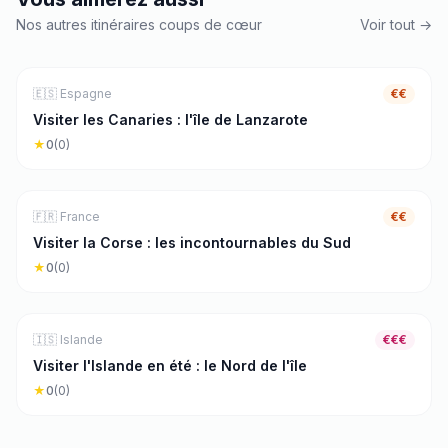
Nos autres itinéraires coups de cœur
Voir tout →
🏖️
Mer & Plage
7
j
🇪🇸
Espagne
€€
Visiter les Canaries : l'île de Lanzarote
★
0
(
0
)
🏖️
Mer & Plage
4
j
🇫🇷
France
€€
Visiter la Corse : les incontournables du Sud
★
0
(
0
)
🏔️
Nature & Rando
7
j
🇮🇸
Islande
€€€
Visiter l'Islande en été : le Nord de l'île
★
0
(
0
)