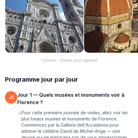
7
photo
s
· cliquez pour agrandir
Programme jour par jour
Jour
1
—
Quels musées et monuments voir à
J
1
Florence ?
Pour cette première journée de visites, allez voir les
→
plus beaux musées et monuments de Florence.
Commencez par la Galleria dell'Accademia pour
admirer le célèbre David de Michel-Ange — une
œuvre qui ne manquera pas de vous impressionner