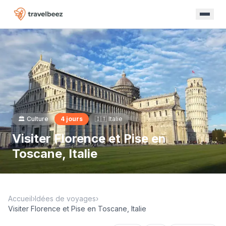
🏛️
Culture
4
jours
🇮🇹
Italie
Visiter Florence et Pise en
Toscane, Italie
Accueil
›
Idées de voyages
›
Visiter Florence et Pise en Toscane, Italie