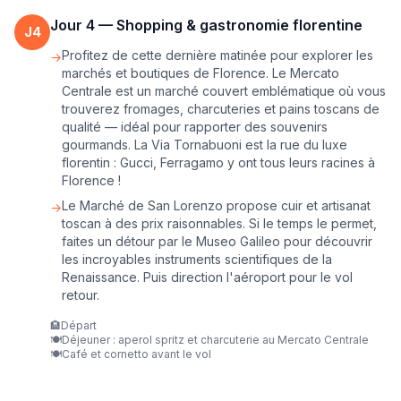
Jour
4
—
Shopping & gastronomie florentine
J
4
Profitez de cette dernière matinée pour explorer les
→
marchés et boutiques de Florence. Le Mercato
Centrale est un marché couvert emblématique où vous
trouverez fromages, charcuteries et pains toscans de
qualité — idéal pour rapporter des souvenirs
gourmands. La Via Tornabuoni est la rue du luxe
florentin : Gucci, Ferragamo y ont tous leurs racines à
Florence !
Le Marché de San Lorenzo propose cuir et artisanat
→
toscan à des prix raisonnables. Si le temps le permet,
faites un détour par le Museo Galileo pour découvrir
les incroyables instruments scientifiques de la
Renaissance. Puis direction l'aéroport pour le vol
retour.
🏨
Départ
🍽️
Déjeuner : aperol spritz et charcuterie au Mercato Centrale
🍽️
Café et cornetto avant le vol