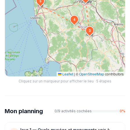
5
4
3
Leaflet
|
©
OpenStreetMap
contributors
Cliquez sur un marqueur pour afficher le lieu ·
5
étapes
Mon planning
0
/
9
activités cochées
0
%
Jour
1
—
Quels musées et monuments voir à