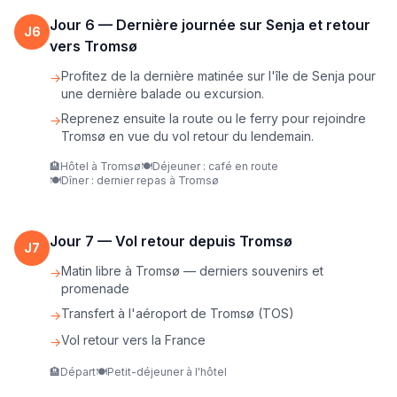
Jour
6
—
Dernière journée sur Senja et retour
J
6
vers Tromsø
Profitez de la dernière matinée sur l'île de Senja pour
→
une dernière balade ou excursion.
Reprenez ensuite la route ou le ferry pour rejoindre
→
Tromsø en vue du vol retour du lendemain.
🏨
Hôtel à Tromsø
🍽️
Déjeuner : café en route
🍽️
Dîner : dernier repas à Tromsø
Jour
7
—
Vol retour depuis Tromsø
J
7
Matin libre à Tromsø — derniers souvenirs et
→
promenade
Transfert à l'aéroport de Tromsø (TOS)
→
Vol retour vers la France
→
🏨
Départ
🍽️
Petit-déjeuner à l'hôtel