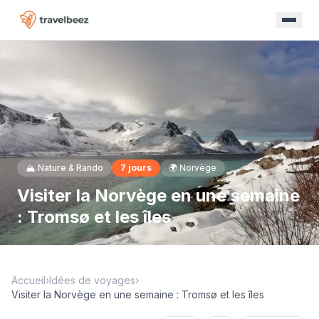
🏔️
Nature & Rando
7
jours
🌍
Norvège
Visiter la Norvège en une semaine
: Tromsø et les îles
Accueil
›
Idées de voyages
›
Visiter la Norvège en une semaine : Tromsø et les îles