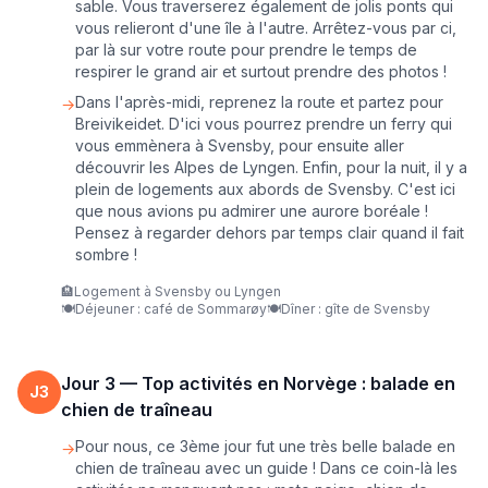
sable. Vous traverserez également de jolis ponts qui
vous relieront d'une île à l'autre. Arrêtez-vous par ci,
par là sur votre route pour prendre le temps de
respirer le grand air et surtout prendre des photos !
Dans l'après-midi, reprenez la route et partez pour
→
Breivikeidet. D'ici vous pourrez prendre un ferry qui
vous emmènera à Svensby, pour ensuite aller
découvrir les Alpes de Lyngen. Enfin, pour la nuit, il y a
plein de logements aux abords de Svensby. C'est ici
que nous avions pu admirer une aurore boréale !
Pensez à regarder dehors par temps clair quand il fait
sombre !
🏨
Logement à Svensby ou Lyngen
🍽️
Déjeuner : café de Sommarøy
🍽️
Dîner : gîte de Svensby
Jour
3
—
Top activités en Norvège : balade en
J
3
chien de traîneau
Pour nous, ce 3ème jour fut une très belle balade en
→
chien de traîneau avec un guide ! Dans ce coin-là les