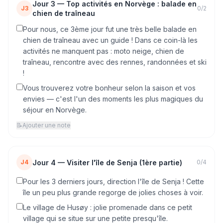
Jour
3
—
Top activités en Norvège : balade en
J3
0
/
2
chien de traîneau
Pour nous, ce 3ème jour fut une très belle balade en
chien de traîneau avec un guide ! Dans ce coin-là les
activités ne manquent pas : moto neige, chien de
traîneau, rencontre avec des rennes, randonnées et ski
!
Vous trouverez votre bonheur selon la saison et vos
envies — c'est l'un des moments les plus magiques du
séjour en Norvège.
📝
Ajouter une note
Jour
4
—
Visiter l'île de Senja (1ère partie)
J4
0
/
4
Pour les 3 derniers jours, direction l'île de Senja ! Cette
île un peu plus grande regorge de jolies choses à voir.
Le village de Husøy : jolie promenade dans ce petit
village qui se situe sur une petite presqu'île.