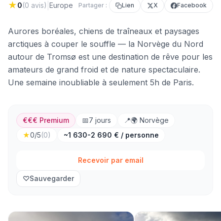
★
|
0
(
0
avis)
Europe
Partager :
Lien
X
Facebook
Aurores boréales, chiens de traîneaux et paysages
arctiques à couper le souffle — la Norvège du Nord
autour de Tromsø est une destination de rêve pour les
amateurs de grand froid et de nature spectaculaire.
Une semaine inoubliable à seulement 5h de Paris.
€€€ Premium
📅
7
jours
📍
🌍
Norvège
★
0
/5
(
0
)
~1 630-2 690 € / personne
Recevoir par email
♡
Sauvegarder