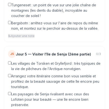
Tungeneset : un point de vue sur une jolie chaîne de
montagnes (les dents du diable), incroyable au
coucher de soleil !
Bergsbotn : arrêtez-vous sur l'aire de repos du même
nom, et montez sur le perchoir au-dessus de la vallée.
📝
Ajouter une note
Jour
5
—
Visiter l'île de Senja (2ème partie)
J5
0
/
3
Les villages de Torsken et Gryllefjord : très typiques de
la vie de pêcheurs de l'Arctique norvégien.
Arrangez votre itinéraire comme bon vous semble et
profitez de la beauté sauvage de cette île encore peu
touristique.
Les paysages de Senja rivalisent avec ceux des
Lofoten pour leur beauté — une île encore bien
préservée.