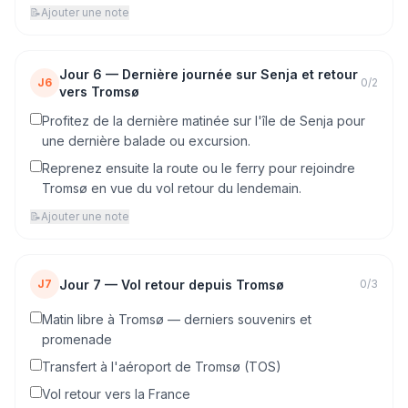
📝
Ajouter une note
Jour
6
—
Dernière journée sur Senja et retour
J6
0
/
2
vers Tromsø
Profitez de la dernière matinée sur l'île de Senja pour
une dernière balade ou excursion.
Reprenez ensuite la route ou le ferry pour rejoindre
Tromsø en vue du vol retour du lendemain.
📝
Ajouter une note
Jour
7
—
Vol retour depuis Tromsø
J7
0
/
3
Matin libre à Tromsø — derniers souvenirs et
promenade
Transfert à l'aéroport de Tromsø (TOS)
Vol retour vers la France