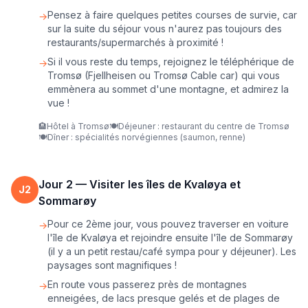
Pensez à faire quelques petites courses de survie, car
→
sur la suite du séjour vous n'aurez pas toujours des
restaurants/supermarchés à proximité !
Si il vous reste du temps, rejoignez le téléphérique de
→
Tromsø (Fjellheisen ou Tromsø Cable car) qui vous
emmènera au sommet d'une montagne, et admirez la
vue !
🏨
Hôtel à Tromsø
🍽️
Déjeuner : restaurant du centre de Tromsø
🍽️
Dîner : spécialités norvégiennes (saumon, renne)
Jour
2
—
Visiter les îles de Kvaløya et
J
2
Sommarøy
Pour ce 2ème jour, vous pouvez traverser en voiture
→
l'île de Kvaløya et rejoindre ensuite l'île de Sommarøy
(il y a un petit restau/café sympa pour y déjeuner). Les
paysages sont magnifiques !
En route vous passerez près de montagnes
→
enneigées, de lacs presque gelés et de plages de