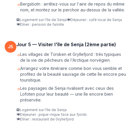
Bergsbotn : arrêtez-vous sur l'aire de repos du même
→
nom, et montez sur le perchoir au-dessus de la vallée.
🏨
Logement sur l'île de Senja
🍽️
Déjeuner : café local de Senja
🍽️
Dîner : pension de famille
Jour
5
—
Visiter l'île de Senja (2ème partie)
J
5
Les villages de Torsken et Gryllefjord : très typiques
→
de la vie de pêcheurs de l'Arctique norvégien.
Arrangez votre itinéraire comme bon vous semble et
→
profitez de la beauté sauvage de cette île encore peu
touristique.
Les paysages de Senja rivalisent avec ceux des
→
Lofoten pour leur beauté — une île encore bien
préservée.
🏨
Logement sur l'île de Senja
🍽️
Déjeuner : pique-nique face aux fjords
🍽️
Dîner : restaurant de Gryllefjord