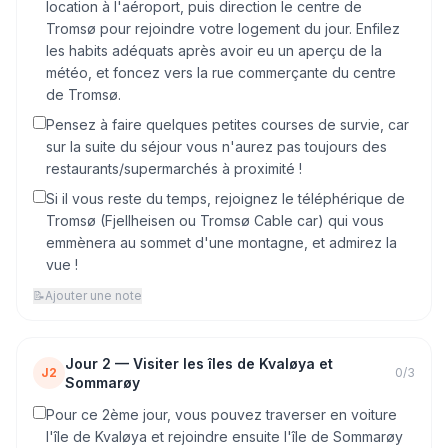
location à l'aéroport, puis direction le centre de
Tromsø pour rejoindre votre logement du jour. Enfilez
les habits adéquats après avoir eu un aperçu de la
météo, et foncez vers la rue commerçante du centre
de Tromsø.
Pensez à faire quelques petites courses de survie, car
sur la suite du séjour vous n'aurez pas toujours des
restaurants/supermarchés à proximité !
Si il vous reste du temps, rejoignez le téléphérique de
Tromsø (Fjellheisen ou Tromsø Cable car) qui vous
emmènera au sommet d'une montagne, et admirez la
vue !
📝
Ajouter une note
Jour
2
—
Visiter les îles de Kvaløya et
J2
0
/
3
Sommarøy
Pour ce 2ème jour, vous pouvez traverser en voiture
l'île de Kvaløya et rejoindre ensuite l'île de Sommarøy