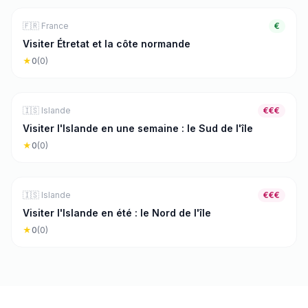
🏔️
Nature & Rando
3
j
🇫🇷
France
€
Visiter Étretat et la côte normande
★
0
(
0
)
🏔️
Nature & Rando
7
j
🇮🇸
Islande
€€€
Visiter l'Islande en une semaine : le Sud de l'île
★
0
(
0
)
🏔️
Nature & Rando
7
j
🇮🇸
Islande
€€€
Visiter l'Islande en été : le Nord de l'île
★
0
(
0
)