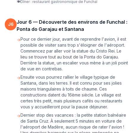
🍽️
Dîner : restaurant gastronomique de Funchal
Jour
6
—
Découverte des environs de Funchal :
J
6
Ponta do Garajau et Santana
Pour ce dernier jour, avant de reprendre l'avion, il est
→
possible de visiter sans trop s'éloigner de l'aéroport.
Commencez par aller voir la statue du Cristo Rei. Le
lieu se trouve tout au bout de la Ponta do Garajau.
Derrière la statue, un escalier vous mène à un joli point
de vue en contrebas.
Ensuite vous pourrez rallier le village typique de
→
Santana, dans les terres. Il est connu pour ses jolies
maisons triangulaires à toits de chaume. Ces
constructions datent du 16ème siècle. Le village est
certes très petit, mais plusieurs cafés ou restaurants
vous y accueilleront pour la pause déjeuner.
Dernier stop des vacances : la petite station balnéaire
→
de Santa Cruz. À seulement 5 minutes en voiture de
l'aéroport de Madère, aucun risque de rater l'avion !
Une dernière baignade sur la plage aménagée ne