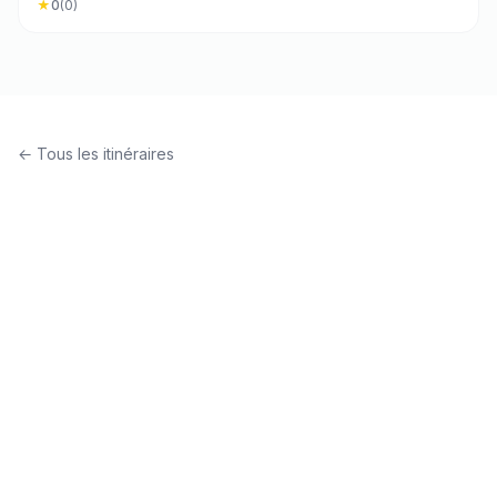
★
0
(
0
)
← Tous les itinéraires