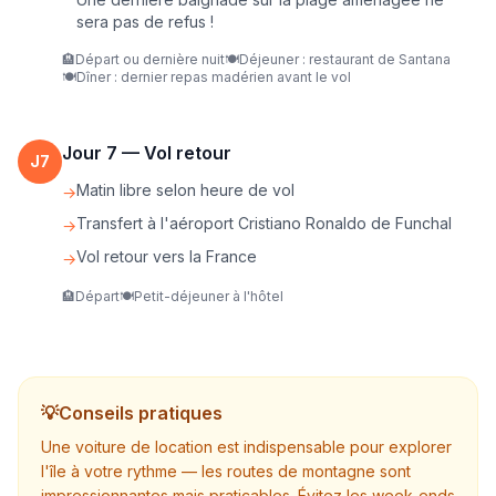
sera pas de refus !
🏨
Départ ou dernière nuit
🍽️
Déjeuner : restaurant de Santana
🍽️
Dîner : dernier repas madérien avant le vol
Jour
7
—
Vol retour
J
7
Matin libre selon heure de vol
→
Transfert à l'aéroport Cristiano Ronaldo de Funchal
→
Vol retour vers la France
→
🏨
Départ
🍽️
Petit-déjeuner à l'hôtel
💡
Conseils pratiques
Une voiture de location est indispensable pour explorer
l'île à votre rythme — les routes de montagne sont
impressionnantes mais praticables. Évitez les week-ends