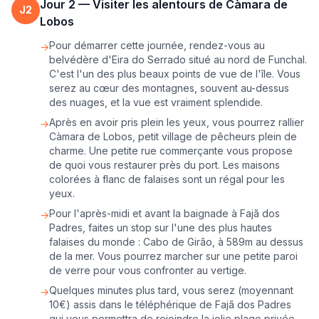
Jour
2
—
Visiter les alentours de Càmara de
J
2
Lobos
Pour démarrer cette journée, rendez-vous au
→
belvédère d'Eira do Serrado situé au nord de Funchal.
C'est l'un des plus beaux points de vue de l'île. Vous
serez au cœur des montagnes, souvent au-dessus
des nuages, et la vue est vraiment splendide.
Après en avoir pris plein les yeux, vous pourrez rallier
→
Càmara de Lobos, petit village de pêcheurs plein de
charme. Une petite rue commerçante vous propose
de quoi vous restaurer près du port. Les maisons
colorées à flanc de falaises sont un régal pour les
yeux.
Pour l'après-midi et avant la baignade à Fajã dos
→
Padres, faites un stop sur l'une des plus hautes
falaises du monde : Cabo de Girão, à 589m au dessus
de la mer. Vous pourrez marcher sur une petite paroi
de verre pour vous confronter au vertige.
Quelques minutes plus tard, vous serez (moyennant
→
10€) assis dans le téléphérique de Fajã dos Padres
qui vous permettra de rejoindre la jolie plage privée.