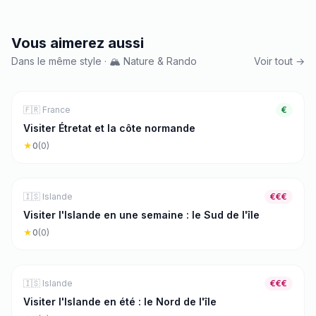
Vous aimerez aussi
Dans le même style · 🏔️ Nature & Rando
Voir tout →
🏔️
Nature & Rando
3
j
🇫🇷
France
€
Visiter Étretat et la côte normande
★
0
(
0
)
🏔️
Nature & Rando
7
j
🇮🇸
Islande
€€€
Visiter l'Islande en une semaine : le Sud de l'île
★
0
(
0
)
🏔️
Nature & Rando
7
j
🇮🇸
Islande
€€€
Visiter l'Islande en été : le Nord de l'île