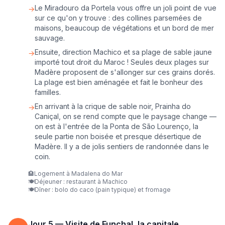
Le Miradouro da Portela vous offre un joli point de vue
→
sur ce qu'on y trouve : des collines parsemées de
maisons, beaucoup de végétations et un bord de mer
sauvage.
Ensuite, direction Machico et sa plage de sable jaune
→
importé tout droit du Maroc ! Seules deux plages sur
Madère proposent de s'allonger sur ces grains dorés.
La plage est bien aménagée et fait le bonheur des
familles.
En arrivant à la crique de sable noir, Prainha do
→
Caniçal, on se rend compte que le paysage change —
on est à l'entrée de la Ponta de São Lourenço, la
seule partie non boisée et presque désertique de
Madère. Il y a de jolis sentiers de randonnée dans le
coin.
🏨
Logement à Madalena do Mar
🍽️
Déjeuner : restaurant à Machico
🍽️
Dîner : bolo do caco (pain typique) et fromage
Jour
5
—
Visite de Funchal, la capitale