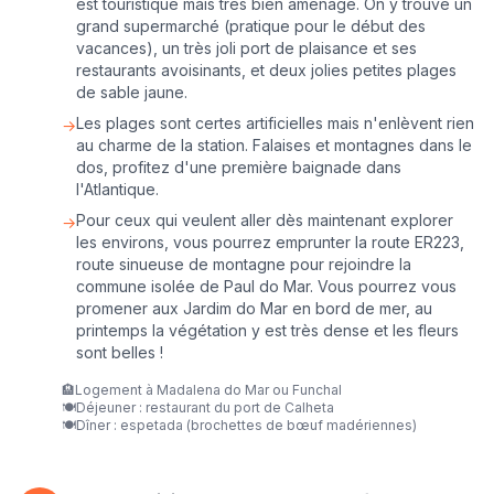
est touristique mais très bien aménagé. On y trouve un
grand supermarché (pratique pour le début des
vacances), un très joli port de plaisance et ses
restaurants avoisinants, et deux jolies petites plages
de sable jaune.
Les plages sont certes artificielles mais n'enlèvent rien
→
au charme de la station. Falaises et montagnes dans le
dos, profitez d'une première baignade dans
l'Atlantique.
Pour ceux qui veulent aller dès maintenant explorer
→
les environs, vous pourrez emprunter la route ER223,
route sinueuse de montagne pour rejoindre la
commune isolée de Paul do Mar. Vous pourrez vous
promener aux Jardim do Mar en bord de mer, au
printemps la végétation y est très dense et les fleurs
sont belles !
🏨
Logement à Madalena do Mar ou Funchal
🍽️
Déjeuner : restaurant du port de Calheta
🍽️
Dîner : espetada (brochettes de bœuf madériennes)