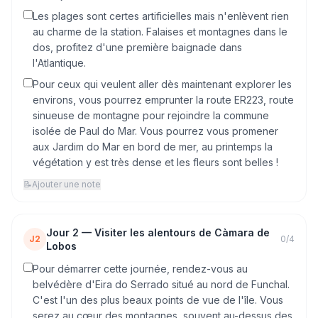
Les plages sont certes artificielles mais n'enlèvent rien
au charme de la station. Falaises et montagnes dans le
dos, profitez d'une première baignade dans
l'Atlantique.
Pour ceux qui veulent aller dès maintenant explorer les
environs, vous pourrez emprunter la route ER223, route
sinueuse de montagne pour rejoindre la commune
isolée de Paul do Mar. Vous pourrez vous promener
aux Jardim do Mar en bord de mer, au printemps la
végétation y est très dense et les fleurs sont belles !
📝
Ajouter une note
Jour
2
—
Visiter les alentours de Càmara de
J2
0
/
4
Lobos
Pour démarrer cette journée, rendez-vous au
belvédère d'Eira do Serrado situé au nord de Funchal.
C'est l'un des plus beaux points de vue de l'île. Vous
serez au cœur des montagnes, souvent au-dessus des