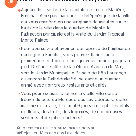
J
5
Aujourd'hui : visite de la capitale de l'île de Madère,
→
Funchal ! À ne pas manquer : le téléphérique de la ville
qui vous emmène en une vingtaine de minutes sur les
hauts de la ville dans le quartier de Monte. Ici
l'attraction principale est la visite du Jardin Tropical
Monte Palace.
Pour poursuivre et avoir un bon aperçu de l'ambiance
→
qui règne à Funchal, vous pouvez flâner sur la
promenade en bord de mer qui vous mènera jusqu'au
port. De l'autre côté de la célèbre Avenida do Mar,
vers le Jardin Municipal, le Palácio de São Lourenço
ou encore la Cathédrale Sé, se cache un quartier
animé avec nombreux restaurants et cafés.
Vous pourrez aussi sillonner la vieille ville qui se
→
trouve du côté du Mercado dos Lavradores. C'est le
marché de la ville, il se tient 6 jours sur sept. Des étals
de fleurs, des fruits, des légumes, de nombreuses
senteurs et de jolies couleurs !
🏨
Logement à Funchal ou Madalena do Mar
🍽️
Déjeuner : Mercado dos Lavradores