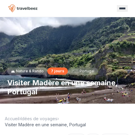
🏔️
Nature & Rando
7
jours
🇵🇹
Portugal
Visiter Madère en une semaine,
Portugal
Accueil
›
Idées de voyages
›
Visiter Madère en une semaine, Portugal