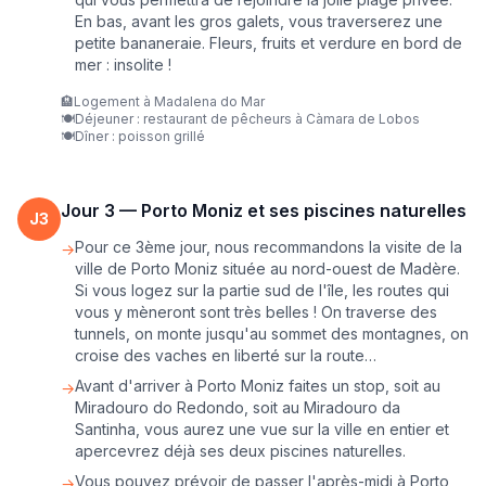
En bas, avant les gros galets, vous traverserez une
petite bananeraie. Fleurs, fruits et verdure en bord de
mer : insolite !
🏨
Logement à Madalena do Mar
🍽️
Déjeuner : restaurant de pêcheurs à Càmara de Lobos
🍽️
Dîner : poisson grillé
Jour
3
—
Porto Moniz et ses piscines naturelles
J
3
Pour ce 3ème jour, nous recommandons la visite de la
→
ville de Porto Moniz située au nord-ouest de Madère.
Si vous logez sur la partie sud de l'île, les routes qui
vous y mèneront sont très belles ! On traverse des
tunnels, on monte jusqu'au sommet des montagnes, on
croise des vaches en liberté sur la route…
Avant d'arriver à Porto Moniz faites un stop, soit au
→
Miradouro do Redondo, soit au Miradouro da
Santinha, vous aurez une vue sur la ville en entier et
apercevrez déjà ses deux piscines naturelles.
Vous pouvez prévoir de passer l'après-midi à Porto
→