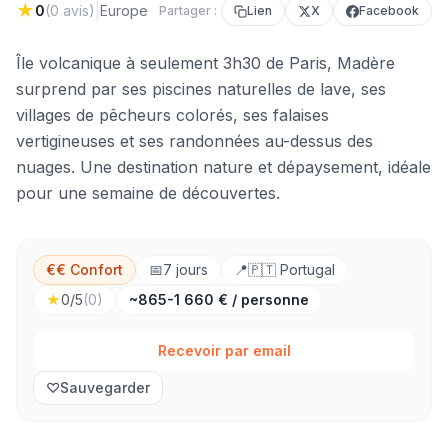
★
|
0
(
0
avis)
Europe
Partager :
Lien
X
Facebook
Île volcanique à seulement 3h30 de Paris, Madère
surprend par ses piscines naturelles de lave, ses
villages de pêcheurs colorés, ses falaises
vertigineuses et ses randonnées au-dessus des
nuages. Une destination nature et dépaysement, idéale
pour une semaine de découvertes.
€€ Confort
📅
7
jours
📍
🇵🇹
Portugal
★
0
/5
(
0
)
~865-1 660 € / personne
Recevoir par email
♡
Sauvegarder