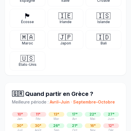
Espagne
Italie
Croatie
🏴󠁧󠁢󠁳󠁣󠁴󠁿
🇮🇪
🇮🇸
Écosse
Irlande
Islande
🇲🇦
🇯🇵
🇮🇩
Maroc
Japon
Bali
🇺🇸
États-Unis
🇬🇷
Quand partir
en Grèce
?
Meilleure période :
Avril–Juin · Septembre–Octobre
10
°
11
°
13
°
17
°
22
°
27
°
Jan
Fév
Mar
Avr
Mai
Juin
30
°
30
°
26
°
21
°
16
°
12
°
Juil
Août
Sep
Oct
Nov
Déc