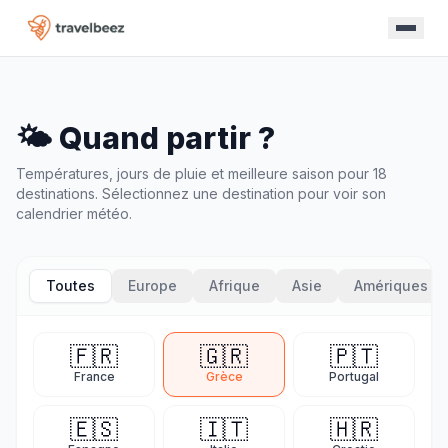
🌤️ Quand partir ?
Températures, jours de pluie et meilleure saison pour 18
destinations. Sélectionnez une destination pour voir son
calendrier météo.
Toutes
Europe
Afrique
Asie
Amériques
🇫🇷
🇬🇷
🇵🇹
France
Grèce
Portugal
🇪🇸
🇮🇹
🇭🇷