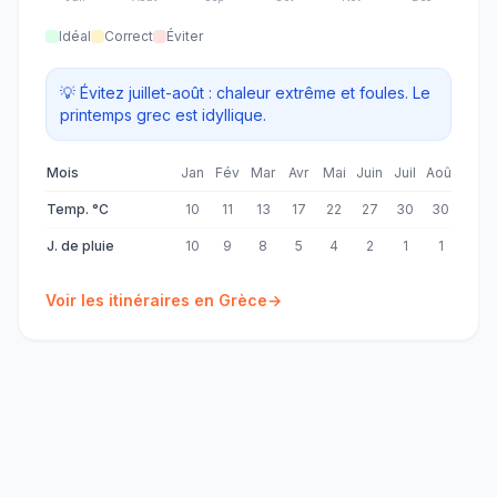
Idéal
Correct
Éviter
💡
Évitez juillet-août : chaleur extrême et foules. Le
printemps grec est idyllique.
Mois
Jan
Fév
Mar
Avr
Mai
Juin
Juil
Août
Sep
Temp. °C
10
11
13
17
22
27
30
30
26
J. de pluie
10
9
8
5
4
2
1
1
3
Voir les itinéraires en
Grèce
→